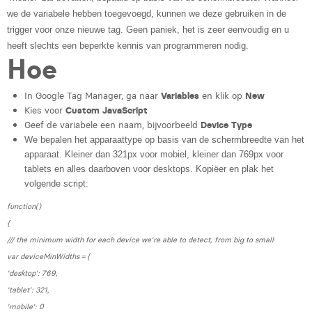
we de variabele hebben toegevoegd, kunnen we deze gebruiken in de
Laura Rooseleer
trigger voor onze nieuwe tag. Geen paniek, het is zeer eenvoudig en u
Laura Verhelst
heeft slechts een beperkte kennis van programmeren nodig.
Hoe
Lena Pignoloni
In Google Tag Manager, ga naar
Variables
en klik op
New
Leonard Dierickx
Kies voor
Custom JavaScript
Geef de variabele een naam, bijvoorbeeld
Device Type
Linda Kraim
We bepalen het apparaattype op basis van de schermbreedte van het
Lisa Protin
apparaat.
Kleiner dan 321px voor mobiel, kleiner dan 769px voor
tablets en alles daarboven voor desktops. Kopiëer en plak het
Lore Fierens
volgende script:
function()
Lotte Vranckx
{
Louis Nassogne
/// the minimum width for each device we're able to detect, from big to small
var deviceMinWidths = {
Lucas Taels
'desktop': 769,
'tablet': 321,
Manon Houppertz
'mobile': 0