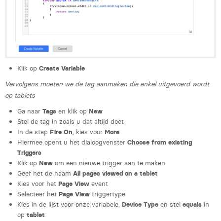
Victor Hayot
William Rezette
Yaël Vanhoe
Klik op
Create Variable
Vervolgens moeten we de tag aanmaken die enkel uitgevoerd wordt
op tablets
Ga naar
Tags
en klik op
New
Stel de tag in zoals u dat altijd doet
In de stap
Fire On
, kies voor
More
Hiermee opent u het dialoogvenster
Choose from existing
Triggers
Klik op
New
om een nieuwe trigger aan te maken
Geef het de naam
All pages viewed on a tablet
Kies voor het
Page View
event
Selecteer het
Page View
triggertype
Kies in de lijst voor onze variabele,
Device Type
en stel
equals
in
op
tablet