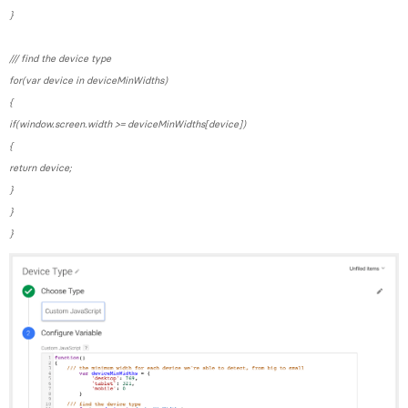
Margaux Marien
}
Margaux Snakkers
/// find the device type
for(var device in deviceMinWidths)
Mathias Segers
{
Matthias Langenaeker
if(window.screen.width >= deviceMinWidths[device])
{
Ninon Chevalier
return device;
}
Olivia Lohest
}
Pieter Maesmans
}
Sebastiaan Reeskamp
Sven Bosschem
Thomas Kurevic
Thomas Riis