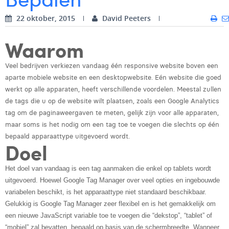
Digital Business Intern
Dhan Claes
22 oktober, 2015
David Peeters
Diane Tremouroux
Waarom
Edouard Polet
Veel bedrijven verkiezen vandaag één responsive website boven een
Elio Civalleri
aparte mobiele website en een desktopwebsite. Eén website die goed
werkt op alle apparaten, heeft verschillende voordelen. Meestal zullen
Eliott Pousset
de tags die u op de website wilt plaatsen, zoals een Google Analytics
tag om de paginaweergaven te meten, gelijk zijn voor alle apparaten,
Floriane Defacqz
maar soms is het nodig om een tag toe te voegen die slechts op één
bepaald apparaattype uitgevoerd wordt.
Glenn Vanderlinden
Doel
Hanne Van Loock
Het doel van vandaag is een tag aanmaken die enkel op tablets wordt
Janne Beke
uitgevoerd. Hoewel Google Tag Manager over veel opties en ingebouwde
variabelen beschikt, is het apparaattype niet standaard beschikbaar.
Jonas Geiregat
Gelukkig is Google Tag Manager zeer flexibel en is het gemakkelijk om
een nieuwe JavaScript variable toe te voegen die “dekstop”, “tablet” of
Justine Cremer
“mobiel” zal bevatten, bepaald op basis van de schermbreedte. Wanneer