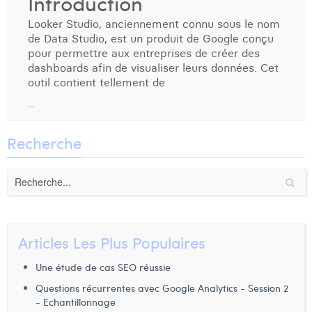
Introduction
Dhan Claes
Looker Studio, anciennement connu sous le nom
de Data Studio, est un produit de Google conçu
Diane Tremouroux
pour permettre aux entreprises de créer des
dashboards afin de visualiser leurs données. Cet
Edouard Polet
outil contient tellement de
...
Elio Civalleri
Eliott Pousset
Recherche
Floriane Defacqz
Hanne Van Loock
Janne Beke
Articles Les Plus Populaires
Jonas Geiregat
Une étude de cas SEO réussie
Justine Cremer
Questions récurrentes avec Google Analytics - Session 2
Laura Rooseleer
- Echantillonnage