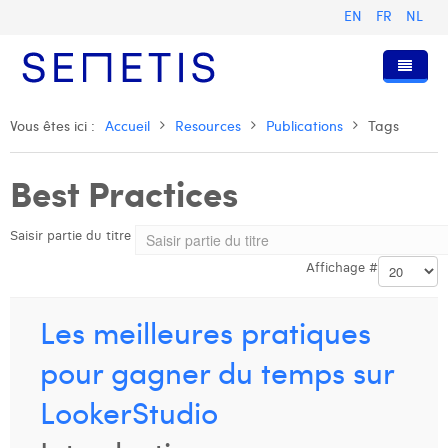
EN
FR
NL
Accueil
Vous êtes ici :
Accueil
Resources
Publications
Tags
Services
Best Practices
Qui sommes-nous ?
Publicité Digitale
Saisir partie du titre
Ressources
Digital Business Intelligence
Notre histoire
Affichage #
Clients
Technologie
L'équipe
Articles
Rejoignez-nous
Formations
Nos valeurs
Présentations et Cas
Anouk Allegaert
Les meilleures pratiques
Contact
Omnicom Media Group
Communiqués de presse
Digital Business Consultant NL
Arthur Collard
pour gagner du temps sur
Certifications
Digital Business Analyst
Camille Servais
LookerStudio
Digital Business Intern
Charlie Deschamps