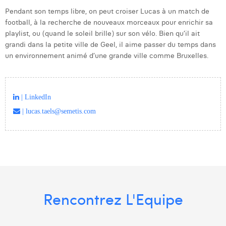
Margaux Snakkers
Pendant son temps libre, on peut croiser Lucas à un match de
football, à la recherche de nouveaux morceaux pour enrichir sa
Mathias Segers
playlist, ou (quand le soleil brille) sur son vélo. Bien qu’il ait
grandi dans la petite ville de Geel, il aime passer du temps dans
Matthias Langenaeker
un environnement animé d’une grande ville comme Bruxelles.
Ninon Chevalier
Olivia Lohest
| LinkedIn
Pieter Maesmans
| lucas.taels@semetis.com
Sebastiaan Reeskamp
Sven Bosschem
Thomas Kurevic
Thomas Riis
Rencontrez L'Equipe
Victor Hayot