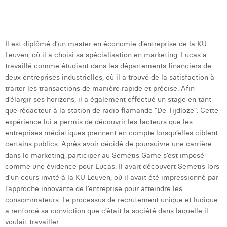
t
Laura Verhelst
d
l
Lena Pignoloni
Il est diplômé d’un master en économie d’entreprise de la KU
Leonard Dierickx
Leuven, où il a choisi sa spécialisation en marketing. Lucas a
travaillé comme étudiant dans les départements financiers de
Linda Kraim
deux entreprises industrielles, où il a trouvé de la satisfaction à
traiter les transactions de manière rapide et précise. Afin
Lisa Protin
d’élargir ses horizons, il a également effectué un stage en tant
que rédacteur à la station de radio flamande “De Tijdloze”. Cette
Lore Fierens
expérience lui a permis de découvrir les facteurs que les
entreprises médiatiques prennent en compte lorsqu’elles ciblent
Lotte Vranckx
certains publics. Après avoir décidé de poursuivre une carrière
Louis Nassogne
dans le marketing, participer au Semetis Game s’est imposé
comme une évidence pour Lucas. Il avait découvert Semetis lors
Lucas Taels
d’un cours invité à la KU Leuven, où il avait été impressionné par
l’approche innovante de l’entreprise pour atteindre les
Manon Houppertz
consommateurs. Le processus de recrutement unique et ludique
a renforcé sa conviction que c’était la société dans laquelle il
Margaux Marien
voulait travailler.