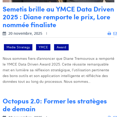
Margaux Snakkers
Semetis brille au YMCE Data Driven
2025 : Diane remporte le prix, Lore
Mathias Segers
nommée finaliste
Matthias Langenaeker
20 novembre, 2025
Ninon Chevalier
Olivia Lohest
Media Strategy
YMCE
Award
Pieter Maesmans
Nous sommes fiers d’annoncer que Diane Tremouroux a remporté
le YMCE Data Driven Award 2025. Cette réussite remarquable
Sebastiaan Reeskamp
met en lumière sa réflexion stratégique, l’utilisation pertinente
des bons outils et son application intelligente et réfléchie des
Sven Bosschem
données tout au long du processus. Nous sommes...
Thomas Kurevic
Thomas Riis
Octopus 2.0: Former les stratèges
de demain
Victor Hayot