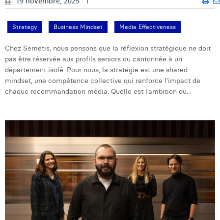
19 novembre, 2025
William Rezette
Yaël Vanhoe
Strategy
Business Mindset
Media Effectiveness
Chez Semetis, nous pensons que la réflexion stratégique ne doit
pas être réservée aux profils seniors ou cantonnée à un
département isolé. Pour nous, la stratégie est une shared
mindset, une compétence collective qui renforce l’impact de
chaque recommandation média. Quelle est l’ambition du...