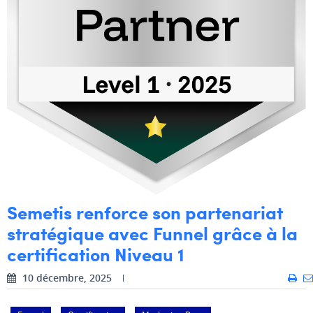
Dhan Claes
Diane Tremouroux
Edouard Polet
Elio Civalleri
Eliott Pousset
Floriane Defacqz
Hanne Van Loock
Semetis renforce son partenariat
Janne Beke
stratégique avec Funnel grâce à la
Jonas Geiregat
certification Niveau 1
Justine Cremer
10 décembre, 2025
Laura Rooseleer