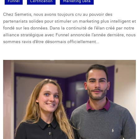
Funnel
Certification
Marketing Data
Laura Verhelst
Chez Semetis, nous avons toujours cru au pouvoir des
Lena Pignoloni
partenariats solides pour stimuler un marketing plus intelligent et
fondé sur les données. Dans la continuité de l’élan créé par notre
Leonard Dierickx
alliance stratégique avec Funnel annoncée l’année dernière, nous
sommes ravis d’être désormais officiellement...
Linda Kraim
Lisa Protin
Lore Fierens
Lotte Vranckx
Louis Nassogne
Lucas Taels
Manon Houppertz
Margaux Marien