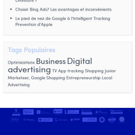
Omniture ?
Laura Verhelst
Choisir Bing Ads? Les avantages et inconvénients
Le pied de nez de Google à l'Intelligent Tracking
Lena Pignoloni
Prevention d'Apple
Leonard Dierickx
Linda Kraim
Tags Populaires
Lisa Protin
Digital
Business
Optimizations
advertising
Lore Fierens
TV
App tracking
Shopping
Junior
Entrepreneurship
Local
Marketeer,
Google Shopping
Lotte Vranckx
Advertising
Louis Nassogne
Lucas Taels
Manon Houppertz
Margaux Marien