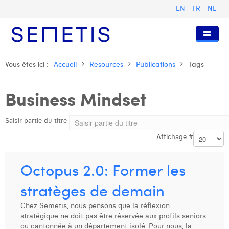
EN
FR
NL
Accueil
Vous êtes ici :
Accueil
Resources
Publications
Tags
Services
Business Mindset
Qui sommes-nous ?
Publicité Digitale
Saisir partie du titre
Ressources
Digital Business Intelligence
Notre histoire
Affichage #
Clients
Technologie
L'équipe
Articles
Rejoignez-nous
Formations
Nos valeurs
Présentations et Cas
Anouk Allegaert
Octopus 2.0: Former les
Contact
Omnicom Media Group
Communiqués de presse
Digital Business Consultant NL
Arthur Collard
stratèges de demain
Certifications
Digital Business Analyst
Camille Servais
Chez Semetis, nous pensons que la réflexion
stratégique ne doit pas être réservée aux profils seniors
Digital Business Intern
Charlie Deschamps
ou cantonnée à un département isolé. Pour nous, la