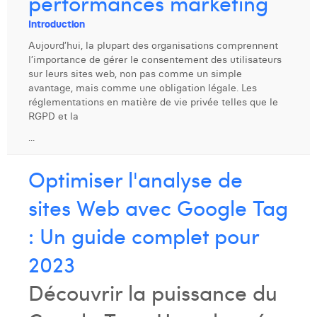
performances marketing
Dhan Claes
Introduction
Aujourd’hui, la plupart des organisations comprennent
Diane Tremouroux
l’importance de gérer le consentement des utilisateurs
sur leurs sites web, non pas comme un simple
Edouard Polet
avantage, mais comme une obligation légale. Les
réglementations en matière de vie privée telles que le
Elio Civalleri
RGPD et la
Eliott Pousset
...
Floriane Defacqz
Optimiser l'analyse de
Hanne Van Loock
sites Web avec Google Tag
Janne Beke
: Un guide complet pour
Jonas Geiregat
2023
Justine Cremer
Découvrir la puissance du
Laura Rooseleer