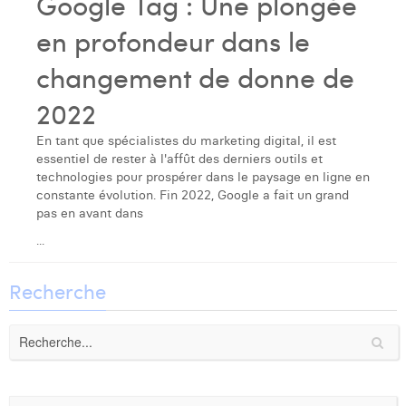
Google Tag : Une plongée
Laura Verhelst
en profondeur dans le
Lena Pignoloni
changement de donne de
Leonard Dierickx
2022
Linda Kraim
En tant que spécialistes du marketing digital, il est
essentiel de rester à l'affût des derniers outils et
Lisa Protin
technologies pour prospérer dans le paysage en ligne en
constante évolution. Fin 2022, Google a fait un grand
Lore Fierens
pas en avant dans
Lotte Vranckx
...
Louis Nassogne
Recherche
Lucas Taels
Manon Houppertz
Margaux Marien