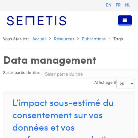
EN
FR
NL
Accueil
Vous êtes ici :
Accueil
Resources
Publications
Tags
Services
Data management
Qui sommes-nous ?
Publicité Digitale
Saisir partie du titre
Ressources
Digital Business Intelligence
Notre histoire
Affichage #
Clients
Technologie
L'équipe
Articles
Rejoignez-nous
Formations
Nos valeurs
Présentations et Cas
Anouk Allegaert
L’impact sous-estimé du
Contact
Omnicom Media Group
Communiqués de presse
Digital Business Consultant NL
Arthur Collard
consentement sur vos
Certifications
Digital Business Analyst
Camille Servais
données et vos
Digital Business Intern
Charlie Deschamps