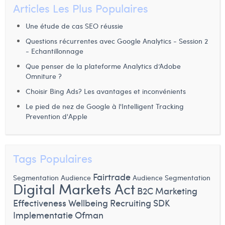
Articles Les Plus Populaires
Margaux Snakkers
Une étude de cas SEO réussie
Mathias Segers
Questions récurrentes avec Google Analytics - Session 2
Matthias Langenaeker
- Echantillonnage
Que penser de la plateforme Analytics d’Adobe
Ninon Chevalier
Omniture ?
Olivia Lohest
Choisir Bing Ads? Les avantages et inconvénients
Le pied de nez de Google à l'Intelligent Tracking
Pieter Maesmans
Prevention d'Apple
Sebastiaan Reeskamp
Sven Bosschem
Tags Populaires
Thomas Kurevic
Fairtrade
Segmentation Audience
Audience Segmentation
Digital Markets Act
Thomas Riis
B2C
Marketing
Effectiveness
Wellbeing
Recruiting
SDK
Victor Hayot
Implementatie
Ofman