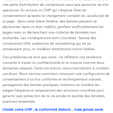
Margaux Snakkers
une perte d’attribution de conversions sans que personne ne s’en
aperçoive. Ou encore un CMP qui n’expose l’état du
Mathias Segers
consentement qu’après le chargement complet du JavaScript de
la page : dans cette brève fenêtre, des balises peuvent se
Matthias Langenaeker
déclencher dans un état indéfini, gonflant artificiellement les
pages vues ou déclenchant une collecte de données non
Ninon Chevalier
souhaitée. Les conséquences sont concrètes : baisse des
conversions GA4, audiences de remarketing qui ne se
Olivia Lohest
remplissent plus, ou modèles d’attribution moins fiables.
Pieter Maesmans
Ces problèmes ne sont pas rares ; ils reflètent une tendance
courante à traiter la confidentialité et la mesure comme deux
Sebastiaan Reeskamp
domaines séparés. Dans cet article, nous chercherons à combler
cet écart. Nous verrons comment concevoir une configuration de
Sven Bosschem
consentement à la fois conforme et techniquement robuste,
Thomas Kurevic
partagerons des bonnes pratiques, mettrons en lumière les
pièges fréquents et proposerons des solutions concrètes pour
Thomas Riis
garantir que protection de la vie privée et qualité des données
avancent ensemble.
Victor Hayot
Choisir votre CMP : la conformité d’abord… mais jamais seule