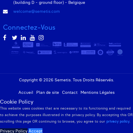
(building D - ground floor) - Belgique
welcome@semetis.com
Connectez-Vous
Copyright © 2026 Semetis. Tous Droits Réservés.
Accueil
Plan de site
Contact
Mentions Légales
Cookie Policy
This website uses cookies that are necessary to its functioning and required
to achieve the purposes illustrated in the privacy policy. By accepting this OR
scrolling this page OR continuing to browse, you agree to our
privacy policy
.
Privacy Policy
Accept