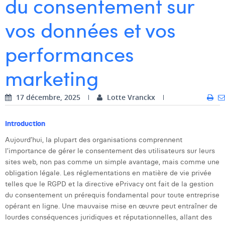
du consentement sur
Dhan Claes
vos données et vos
Diane Tremouroux
performances
Edouard Polet
marketing
Elio Civalleri
Eliott Pousset
17 décembre, 2025
Lotte Vranckx
Floriane Defacqz
Introduction
Hanne Van Loock
Aujourd’hui, la plupart des organisations comprennent
l’importance de gérer le consentement des utilisateurs sur leurs
Janne Beke
sites web, non pas comme un simple avantage, mais comme une
obligation légale. Les réglementations en matière de vie privée
Jonas Geiregat
telles que le RGPD et la directive ePrivacy ont fait de la gestion
du consentement un prérequis fondamental pour toute entreprise
Justine Cremer
opérant en ligne. Une mauvaise mise en œuvre peut entraîner de
Laura Rooseleer
lourdes conséquences juridiques et réputationnelles, allant des