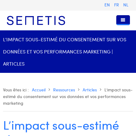
EN
FR
NL
Accueil
L’IMPACT SOUS-ESTIMÉ DU CONSENTEMENT SUR VOS
Services
DONNÉES ET VOS PERFORMANCES MARKETING |
Qui sommes-nous ?
Publicité Digitale
ARTICLES
Ressources
Digital Business Intelligence
Notre histoire
Clients
Technologie
L'équipe
Articles
Vous êtes ici :
Accueil
Ressources
Articles
L’impact sous-
estimé du consentement sur vos données et vos performances
Rejoignez-nous
Formations
Nos valeurs
Présentations et Cas
Anouk Allegaert
marketing
Contact
Omnicom Media Group
Communiqués de presse
Digital Business Consultant NL
Arthur Collard
L’impact sous-estimé
Certifications
Digital Business Analyst
Camille Servais
Digital Business Intern
Charlie Deschamps