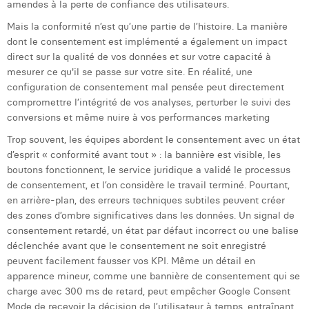
amendes à la perte de confiance des utilisateurs.
Laura Verhelst
Mais la conformité n’est qu’une partie de l’histoire. La manière
dont le consentement est implémenté a également un impact
Lena Pignoloni
direct sur la qualité de vos données et sur votre capacité à
Leonard Dierickx
mesurer ce qu'il se passe sur votre site. En réalité, une
configuration de consentement mal pensée peut directement
Linda Kraim
compromettre l’intégrité de vos analyses, perturber le suivi des
conversions et même nuire à vos performances marketing
Lisa Protin
Trop souvent, les équipes abordent le consentement avec un état
Lore Fierens
d’esprit « conformité avant tout » : la bannière est visible, les
boutons fonctionnent, le service juridique a validé le processus
Lotte Vranckx
de consentement, et l’on considère le travail terminé. Pourtant,
en arrière-plan, des erreurs techniques subtiles peuvent créer
Louis Nassogne
des zones d’ombre significatives dans les données. Un signal de
consentement retardé, un état par défaut incorrect ou une balise
Lucas Taels
déclenchée avant que le consentement ne soit enregistré
peuvent facilement fausser vos KPI. Même un détail en
Manon Houppertz
apparence mineur, comme une bannière de consentement qui se
charge avec 300 ms de retard, peut empêcher Google Consent
Margaux Marien
Mode de recevoir la décision de l’utilisateur à temps, entraînant