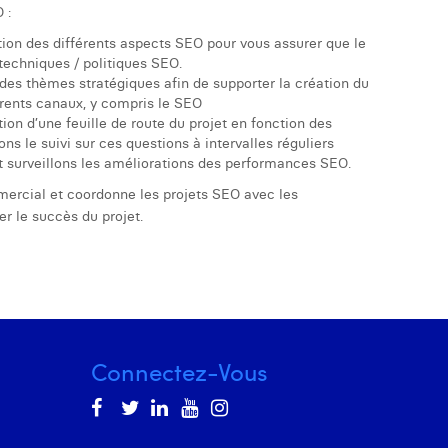
 :
tion des différents aspects SEO pour vous assurer que le
techniques / politiques SEO.
 des thèmes stratégiques afin de supporter la création du
férents canaux, y compris le SEO
ion d’une feuille de route du projet en fonction des
sons le suivi sur ces questions à intervalles réguliers
et surveillons les améliorations des performances SEO.
mercial et coordonne les projets SEO avec les
er le succès du projet.
Connectez-Vous