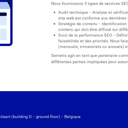
Nous fournissons 3 types de services SEO
Audit technique - Analyse et vérifica
site web est conforme aux dernières 
Stratégie de contenu - Identification
contenu qui doit être diffusé sur dif
Suivi de la performance SEO - Définit
faisabilités et des priorités. Nous fai
(mensuels, trimestriels ou annuels) 
Semetis agit en tant que partenaire com
différentes parties impliquées pour assur
aart (building D - ground floor) - Belgique