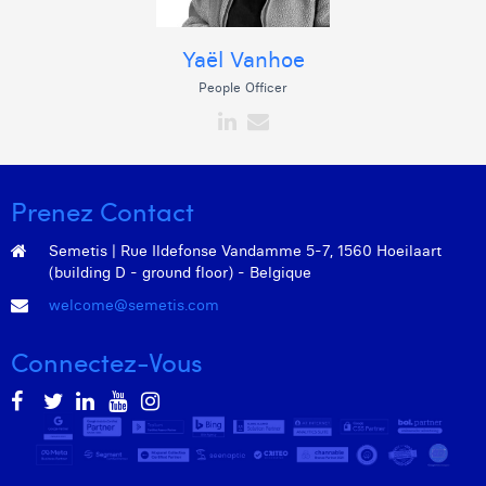
Yaël Vanhoe
People Officer
Prenez Contact
Semetis | Rue Ildefonse Vandamme 5-7, 1560 Hoeilaart
(building D - ground floor) - Belgique
welcome@semetis.com
Connectez-Vous