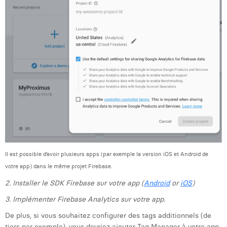
Margaux Snakkers
Mathias Segers
Matthias Langenaeker
Ninon Chevalier
Olivia Lohest
Pieter Maesmans
Sebastiaan Reeskamp
Sven Bosschem
Il est possible d’avoir plusieurs apps (par exemple la version iOS et Android de
votre app) dans le même projet Firebase.
Thomas Kurevic
2. Installer le SDK Firebase sur votre app (
Android
or
iOS
)
Thomas Riis
3. Implémenter Firebase Analytics sur votre app.
Victor Hayot
De plus, si vous souhaitez configurer des tags additionnels (de
tiers par exemple), vous devriez ajouter Tag Manager à votre app.