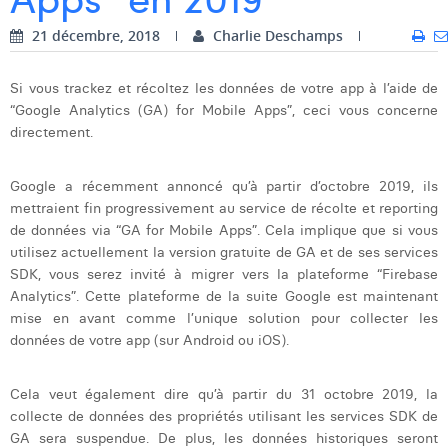
Dhan Claes
21 décembre, 2018
Charlie Deschamps
Diane Tremouroux
Si vous trackez et récoltez les données de votre app à l’aide de
“Google Analytics (GA) for Mobile Apps”, ceci vous concerne
Edouard Polet
directement.
Elio Civalleri
Google a récemment annoncé qu’à partir d’octobre 2019, ils
Eliott Pousset
mettraient fin progressivement au service de récolte et reporting
de données via “GA for Mobile Apps”. Cela implique que si vous
Floriane Defacqz
utilisez actuellement la version gratuite de GA et de ses services
Hanne Van Loock
SDK, vous serez invité à migrer vers la plateforme “Firebase
Analytics”. Cette plateforme de la suite Google est maintenant
Janne Beke
mise en avant comme l’unique solution pour collecter les
données de votre app (sur Android ou iOS).
Jonas Geiregat
Justine Cremer
Cela veut également dire qu’à partir du 31 octobre 2019, la
collecte de données des propriétés utilisant les services SDK de
Laura Rooseleer
GA sera suspendue. De plus, les données historiques seront