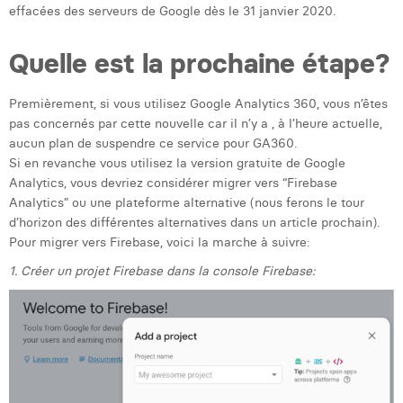
effacées des serveurs de Google dès le 31 janvier 2020.
Laura Verhelst
Quelle est la prochaine étape?
Lena Pignoloni
Leonard Dierickx
Premièrement, si vous utilisez Google Analytics 360, vous n’êtes
pas concernés par cette nouvelle car il n’y a , à l’heure actuelle,
Linda Kraim
aucun plan de suspendre ce service pour GA360.
Si en revanche vous utilisez la version gratuite de Google
Lisa Protin
Analytics, vous devriez considérer migrer vers “Firebase
Lore Fierens
Analytics” ou une plateforme alternative (nous ferons le tour
d’horizon des différentes alternatives dans un article prochain).
Lotte Vranckx
Pour migrer vers Firebase, voici la marche à suivre:
1. Créer un projet Firebase dans la console Firebase:
Louis Nassogne
Lucas Taels
Manon Houppertz
Margaux Marien