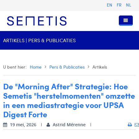
EN
FR
NL
Home
ARTIKELS | PERS & PUBLICATIES
Diensten
Wie zijn wij
Digital Advertising
U bent hier:
Home
Pers & Publicaties
Artikels
Pers & Publicaties
Digital Business Intelligence
Onze Geschiedenis
De "Morning After" Strategie: Hoe
Klanten
Technologie
Het Team
Artikels
Semetis "herstelmomenten" omzette
Vacatures
Trainingen
Onze Waarden
Presentaties en Cases
Anouk Allegaert
in een mediastrategie voor UPSA
Digest Forte
Contact
Omnicom Media Group
Persberichten
Strategy Director
Arthur Collard
Certificeringen
Digital Business Analyst
Camille Servais
19 mei, 2026
Astrid Mérenne
Digital Business Consultant NL
Charlie Deschamps