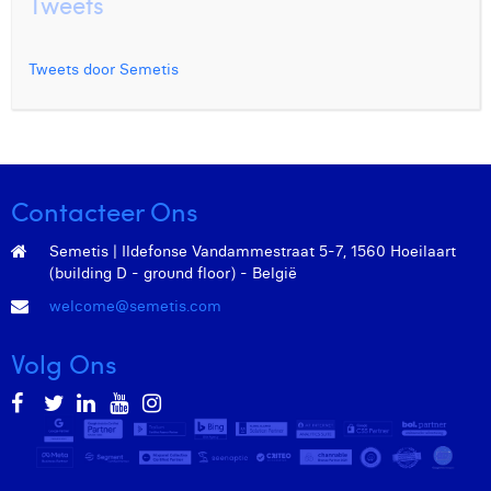
Tweets
Tweets door Semetis
Contacteer Ons
Semetis | Ildefonse Vandammestraat 5-7, 1560 Hoeilaart
(building D - ground floor) - België
welcome@semetis.com
Volg Ons