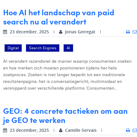
Margaux Marien
Hoe AI het landschap van paid
Margaux Snakkers
search nu al verandert
Mathias Segers
23 december, 2025
Jonas Geiregat
Matthias Langenaeker
Digital
Search Engines
AI
Ninon Chevalier
AI verandert razendsnel de manier waarop consumenten zoeken
Olivia Lohest
en hoe merken zich moeten positioneren tijdens het hele
zoekproces. Zoeken is niet langer beperkt tot een traditionele
Pieter Maesmans
resultatenpagina: het is conversatiegericht, multimodaal en
versnipperd over verschillende platforms. Consumenten...
Sebastiaan Reeskamp
Sven Bosschem
GEO: 4 concrete tactieken om aan
Thomas Kurevic
je GEO te werken
Thomas Riis
23 december, 2025
Camille Servais