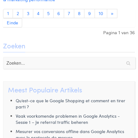
1
2
3
4
5
6
7
8
9
10
»
Einde
Pagina 1 van 36
Zoeken
Meest Populaire Artikels
Qu’est-ce que le Google Shopping et comment en tirer
parti ?
Vaak voorkomende problemen in Google Analytics -
Sessie 1 – Je referral traffic beheren
Mesurer vos conversions offline dans Google Analytics
avec le protocole de mesure