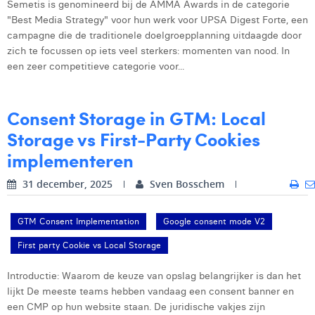
Semetis is genomineerd bij de AMMA Awards in de categorie
"Best Media Strategy" voor hun werk voor UPSA Digest Forte, een
Digital Business Intern
Dhan Claes
campagne die de traditionele doelgroepplanning uitdaagde door
Diane Tremouroux
zich te focussen op iets veel sterkers: momenten van nood. In
een zeer competitieve categorie voor...
Edouard Polet
Elio Civalleri
Consent Storage in GTM: Local
Storage vs First‑Party Cookies
Eliott Pousset
implementeren
Floriane Defacqz
31 december, 2025
Sven Bosschem
Glenn Vanderlinden
Hanne Van Loock
GTM Consent Implementation
Google consent mode V2
First party Cookie vs Local Storage
Janne Beke
Jonas Geiregat
Introductie: Waarom de keuze van opslag belangrijker is dan het
lijkt De meeste teams hebben vandaag een consent banner en
Justine Cremer
een CMP op hun website staan. De juridische vakjes zijn