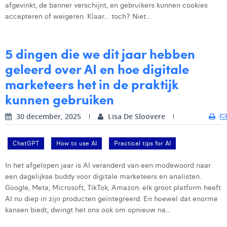
afgevinkt, de banner verschijnt, en gebruikers kunnen cookies
Laura Rooseleer
accepteren of weigeren. Klaar… toch? Niet...
Laura Verhelst
5 dingen die we dit jaar hebben
Lena Pignoloni
geleerd over AI en hoe digitale
Leonard Dierickx
marketeers het in de praktijk
Linda Kraim
kunnen gebruiken
Lisa Protin
30 december, 2025
Lisa De Sloovere
Lore Fierens
ChatGPT
How to use AI
Practical tips for AI
Lotte Vranckx
In het afgelopen jaar is AI veranderd van een modewoord naar
Louis Nassogne
een dagelijkse buddy voor digitale marketeers en analisten.
Google, Meta, Microsoft, TikTok, Amazon: elk groot platform heeft
Lucas Taels
AI nu diep in zijn producten geïntegreerd. En hoewel dat enorme
kansen biedt, dwingt het ons ook om opnieuw na...
Manon Houppertz