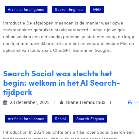
Victor Hayot
Artificial Intelligence
Search Engines
GEO
William Rezette
Introductie De afgelopen maanden is de manier waar opwe
Yaël Vanhoe
zoekmachines gebruiken stevig veranderd. Lange tijd volgde
online zoeken een eenvoudig principe: je stelt een vraag en krijgt
een lijst met aanklikbare links om het antwoord te vinden.Met de
opkomst van tools zoals ChatGPT, Gemini en Google...
Search Social was slechts het
begin: welkom in het AI Search-
tijdperk
23 december, 2025
Diane Tremouroux
Artificial Intelligence
Social
Search Engines
Introduction In 2024 belichtte ons artikel over Social Search een