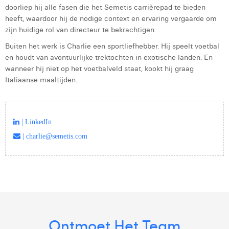
doorliep hij alle fasen die het Semetis carrièrepad te bieden
Margaux Marien
heeft, waardoor hij de nodige context en ervaring vergaarde om
Margaux Snakkers
zijn huidige rol van directeur te bekrachtigen.
Buiten het werk is Charlie een sportliefhebber. Hij speelt voetbal
Mathias Segers
en houdt van avontuurlijke trektochten in exotische landen. En
wanneer hij niet op het voetbalveld staat, kookt hij graag
Matthias Langenaeker
Italiaanse maaltijden.
Ninon Chevalier
Olivia Lohest
| LinkedIn
Pieter Maesmans
| charlie@semetis.com
Sebastiaan Reeskamp
Sven Bosschem
Thomas Kurevic
Thomas Riis
Ontmoet Het Team