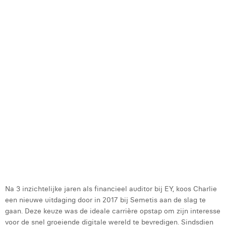
h
Laura Rooseleer
o
t
Laura Verhelst
h
o
Lena Pignoloni
d
Leonard Dierickx
d
a
Linda Kraim
v
h
Lisa Protin
a
w
Lore Fierens
h
r
Lotte Vranckx
e
f
Louis Nassogne
Na 3 inzichtelijke jaren als financieel auditor bij EY, koos Charlie
Lucas Taels
een nieuwe uitdaging door in 2017 bij Semetis aan de slag te
gaan. Deze keuze was de ideale carrière opstap om zijn interesse
Manon Houppertz
voor de snel groeiende digitale wereld te bevredigen. Sindsdien