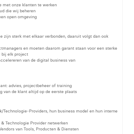
ie met onze klanten te werken
ud die wij beheren
 een open omgeving
ce zijn sterk met elkaar verbonden, daaruit volgt dan ook
tmanagers en moeten daarom garant staan voor een sterke
bij elk project
ccelereren van de digital business van
nt: advies, projectbeheer of training
g van de klant altijd op de eerste plaats
k/Technologie-Providers, hun business model en hun interne
ie & Technologie Provider netwerken
l Vendors van Tools, Producten & Diensten