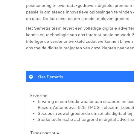
positionering in over data-gedreven, digitale, premium
passie is om steeds innovatieve oplossingen te vinden
op data. Dit laat ons toe om steeds te blijven groeien.
Het Semetis team levert een volledige digitale adverten
kennis en technologie van ons internationale netwerk.
Intelligence verder ontwikkeld zodat we kunnen blijven i
ons toe de digitale projecten van onze klanten naar een 
Kies Semetis
Ervaring
Ervaring in een brede waaier aan sectoren en be
Reizen, Automotive, B2B, FMCG, Telecom, Educati
Succes in zowel groeiende omzet als digitaal bij
Sterke technische achtergrond in digital advertis
Transparantie