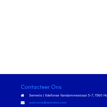
Contacteer Ons
Semetis | Ildefonse Vandammestraat 5-7, 1560 Hoei
welcome@semetis.com