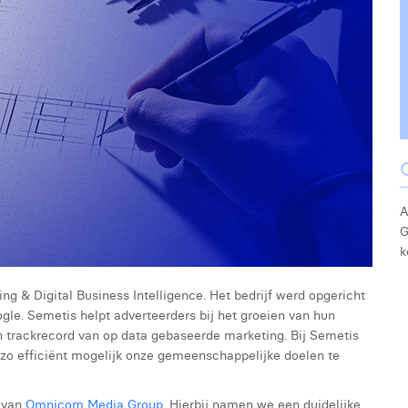
A
G
k
ing & Digital Business Intelligence. Het bedrijf werd opgericht
gle. Semetis helpt adverteerders bij het groeien van hun
en trackrecord van op data gebaseerde marketing. Bij Semetis
 zo efficiënt mogelijk onze gemeenschappelijke doelen te
k van
Omnicom Media Group
. Hierbij namen we een duidelijke