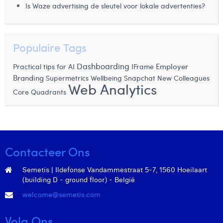
Is Waze advertising de sleutel voor lokale advertenties?
Margaux Marien
Margaux Snakkers
Populaire Tags
Mathias Segers
Dashboarding
Employer
Practical tips for AI
IFrame
Matthias Langenaeker
Branding
Snapchat
Supermetrics
Wellbeing
New Colleagues
Web Analytics
Ninon Chevalier
Core Quadrants
Olivia Lohest
Pieter Maesmans
Sebastiaan Reeskamp
Contacteer Ons
Sven Bosschem
Semetis | Ildefonse Vandammestraat 5-7, 1560 Hoeilaart
(building D - ground floor) - België
Thomas Kurevic
welcome@semetis.com
Thomas Riis
Volg Ons