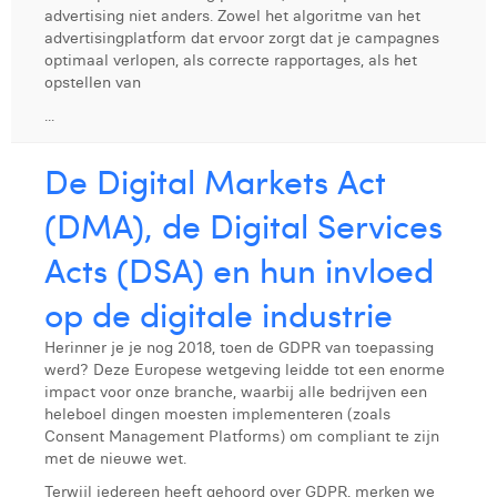
advertising niet anders. Zowel het algoritme van het
Digital Business Intern
Dhan Claes
advertisingplatform dat ervoor zorgt dat je campagnes
optimaal verlopen, als correcte rapportages, als het
Diane Tremouroux
opstellen van
...
Edouard Polet
Elio Civalleri
De Digital Markets Act
Eliott Pousset
(DMA), de Digital Services
Floriane Defacqz
Acts (DSA) en hun invloed
Glenn Vanderlinden
op de digitale industrie
Hanne Van Loock
Herinner je je nog 2018, toen de GDPR van toepassing
werd? Deze Europese wetgeving leidde tot een enorme
Janne Beke
impact voor onze branche, waarbij alle bedrijven een
heleboel dingen moesten implementeren (zoals
Jonas Geiregat
Consent Management Platforms) om compliant te zijn
met de nieuwe wet.
Justine Cremer
Terwijl iedereen heeft gehoord over GDPR, merken we