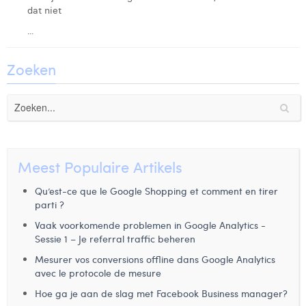
dat niet
Laura Rooseleer
...
Laura Verhelst
Zoeken
Lena Pignoloni
Leonard Dierickx
Linda Kraim
Lisa Protin
Meest Populaire Artikels
Lore Fierens
Qu’est-ce que le Google Shopping et comment en tirer
parti ?
Lotte Vranckx
Vaak voorkomende problemen in Google Analytics -
Louis Nassogne
Sessie 1 – Je referral traffic beheren
Mesurer vos conversions offline dans Google Analytics
Lucas Taels
avec le protocole de mesure
Manon Houppertz
Hoe ga je aan de slag met Facebook Business manager?