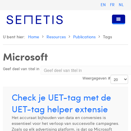
EN
FR
NL
Home
U bent hier:
Home
Resources
Publications
Tags
Diensten
Microsoft
Wie zijn wij
Digital Advertising
Geef deel van titel in
Pers & Publicaties
Digital Business Intelligence
Onze Geschiedenis
Weergegeven #
Klanten
Technologie
Het Team
Artikels
Vacatures
Trainingen
Onze Waarden
Presentaties en Cases
Anouk Allegaert
Check je UET-tag met de
Contact
Omnicom Media Group
Persberichten
Strategy Director
Arthur Collard
UET-tag helper extensie
Certificeringen
Digital Business Analyst
Camille Servais
Het accuraat bijhouden van data en conversies is
essentieel voor het verloop van succesvolle campagnes.
Digital Business Consultant NL
Charlie Deschamps
Zoals op elk advertising platform, is dat op Microsoft