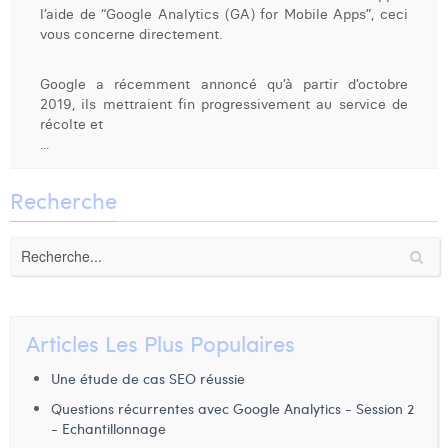
l’aide de “Google Analytics (GA) for Mobile Apps”, ceci
Dhan Claes
vous concerne directement.
Diane Tremouroux
Google a récemment annoncé qu’à partir d’octobre
2019, ils mettraient fin progressivement au service de
Edouard Polet
récolte et
...
Elio Civalleri
Eliott Pousset
Recherche
Floriane Defacqz
Hanne Van Loock
Janne Beke
Articles Les Plus Populaires
Jonas Geiregat
Une étude de cas SEO réussie
Justine Cremer
Questions récurrentes avec Google Analytics - Session 2
- Echantillonnage
Laura Rooseleer