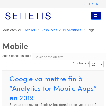
EN
FR
NL
Accueil
Vous êtes ici :
Accueil
Resources
Publications
Tags
Services
Mobile
Qui sommes-nous ?
Publicité Digitale
Saisir partie du titre
Ressources
Digital Business Intelligence
Notre histoire
Affichage #
Clients
Technologie
L'équipe
Articles
Rejoignez-nous
Formations
Nos valeurs
Présentations et Cas
Anouk Allegaert
Google va mettre fin à
Contact
Omnicom Media Group
Communiqués de presse
Digital Business Consultant NL
Arthur Collard
“Analytics for Mobile Apps”
Certifications
Digital Business Analyst
Camille Servais
en 2019
Digital Business Intern
Charlie Deschamps
Si vous trackez et récoltez les données de votre app à