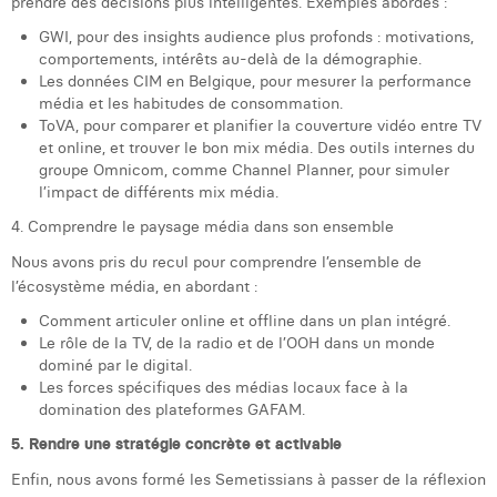
prendre des décisions plus intelligentes. Exemples abordés :
William Rezette
GWI, pour des insights audience plus profonds : motivations,
Yaël Vanhoe
comportements, intérêts au-delà de la démographie.
Les données CIM en Belgique, pour mesurer la performance
média et les habitudes de consommation.
ToVA, pour comparer et planifier la couverture vidéo entre TV
et online, et trouver le bon mix média. Des outils internes du
groupe Omnicom, comme Channel Planner, pour simuler
l’impact de différents mix média.
4. Comprendre le paysage média dans son ensemble
Nous avons pris du recul pour comprendre l’ensemble de
l’écosystème média, en abordant :
Comment articuler online et offline dans un plan intégré.
Le rôle de la TV, de la radio et de l’OOH dans un monde
dominé par le digital.
Les forces spécifiques des médias locaux face à la
domination des plateformes GAFAM.
5. Rendre une stratégie concrète et activable
Enfin, nous avons formé les Semetissians à passer de la réflexion