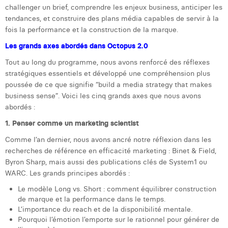
challenger un brief, comprendre les enjeux business, anticiper les
Laura Verhelst
tendances, et construire des plans média capables de servir à la
fois la performance et la construction de la marque.
Lena Pignoloni
Les grands axes abordés dans Octopus 2.0
Leonard Dierickx
Tout au long du programme, nous avons renforcé des réflexes
Linda Kraim
stratégiques essentiels et développé une compréhension plus
poussée de ce que signifie “build a media strategy that makes
Lisa Protin
business sense”. Voici les cinq grands axes que nous avons
abordés :
Lore Fierens
1. Penser comme un marketing scientist
Lotte Vranckx
Comme l’an dernier, nous avons ancré notre réflexion dans les
recherches de référence en efficacité marketing : Binet & Field,
Louis Nassogne
Byron Sharp, mais aussi des publications clés de System1 ou
WARC. Les grands principes abordés :
Lucas Taels
Le modèle Long vs. Short : comment équilibrer construction
Manon Houppertz
de marque et la performance dans le temps.
L’importance du reach et de la disponibilité mentale.
Margaux Marien
Pourquoi l’émotion l’emporte sur le rationnel pour générer de