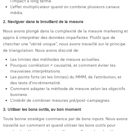
l’impact à long terme.
Margaux Snakkers
L’effet multiplicateur quand on combine plusieurs canaux
média.
Mathias Segers
2. Naviguer dans le brouillard de la mesure
Matthias Langenaeker
Nous avons plongé dans la complexité de la mesure marketing et
appris à interpréter des données imparfaites. Plutôt que de
Ninon Chevalier
chercher une “vérité unique”, nous avons travaillé sur le principe
de triangulation. Nous avons discuté de:
Olivia Lohest
Les limites des méthodes de mesure actuelles.
Pieter Maesmans
Pourquoi corrélation ≠ causalité, et comment éviter les
mauvaises interprétations.
Sebastiaan Reeskamp
Les points forts (et les limites) du MMM, de l’attribution, et
des tests d’incrémentalité.
Sven Bosschem
Comment adapter la méthode de mesure selon les objectifs
business.
Thomas Kurevic
L’intérêt de combiner mesures pré/post-campagnes.
3. Utiliser les bons outils, au bon moment
Thomas Riis
Toute bonne stratégie commence par de bons inputs. Nous avons
Victor Hayot
travaillé sur comment et quand utiliser les bons outils pour