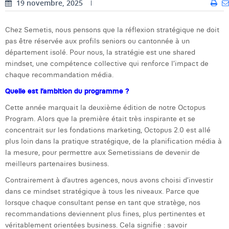
19 novembre, 2025
Dhan Claes
Chez Semetis, nous pensons que la réflexion stratégique ne doit
Diane Tremouroux
pas être réservée aux profils seniors ou cantonnée à un
département isolé. Pour nous, la stratégie est une shared
Edouard Polet
mindset, une compétence collective qui renforce l’impact de
chaque recommandation média.
Elio Civalleri
Quelle est l’ambition du programme ?
Eliott Pousset
Cette année marquait la deuxième édition de notre Octopus
Floriane Defacqz
Program. Alors que la première était très inspirante et se
concentrait sur les fondations marketing, Octopus 2.0 est allé
Hanne Van Loock
plus loin dans la pratique stratégique, de la planification média à
la mesure, pour permettre aux Semetissians de devenir de
Janne Beke
meilleurs partenaires business.
Jonas Geiregat
Contrairement à d’autres agences, nous avons choisi d’investir
dans ce mindset stratégique à tous les niveaux. Parce que
Justine Cremer
lorsque chaque consultant pense en tant que stratège, nos
recommandations deviennent plus fines, plus pertinentes et
Laura Rooseleer
véritablement orientées business. Cela signifie : savoir