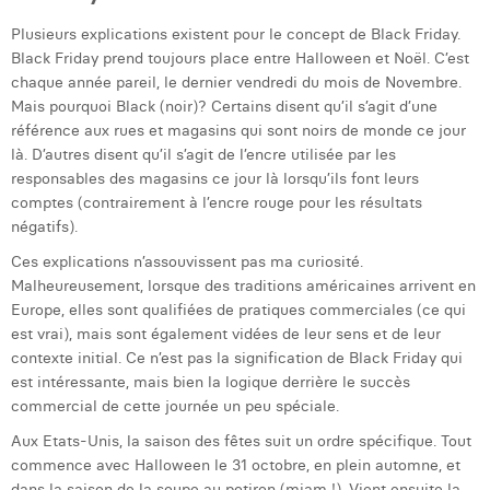
Laura Verhelst
Plusieurs explications existent pour le concept de Black Friday.
Black Friday prend toujours place entre Halloween et Noël. C’est
Lena Pignoloni
chaque année pareil, le dernier vendredi du mois de Novembre.
Mais pourquoi Black (noir)? Certains disent qu’il s’agit d’une
Leonard Dierickx
référence aux rues et magasins qui sont noirs de monde ce jour
là. D’autres disent qu’il s’agit de l’encre utilisée par les
Linda Kraim
responsables des magasins ce jour là lorsqu’ils font leurs
Lisa Protin
comptes (contrairement à l’encre rouge pour les résultats
négatifs).
Lore Fierens
Ces explications n’assouvissent pas ma curiosité.
Malheureusement, lorsque des traditions américaines arrivent en
Lotte Vranckx
Europe, elles sont qualifiées de pratiques commerciales (ce qui
Louis Nassogne
est vrai), mais sont également vidées de leur sens et de leur
contexte initial. Ce n’est pas la signification de Black Friday qui
Lucas Taels
est intéressante, mais bien la logique derrière le succès
commercial de cette journée un peu spéciale.
Manon Houppertz
Aux Etats-Unis, la saison des fêtes suit un ordre spécifique. Tout
Margaux Marien
commence avec Halloween le 31 octobre, en plein automne, et
dans la saison de la soupe au potiron (miam !). Vient ensuite la