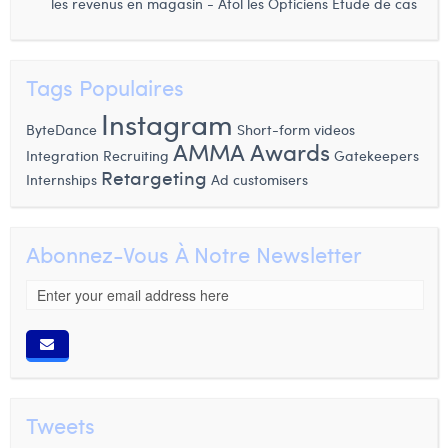
les revenus en magasin - Atol les Opticiens Etude de cas
Tags Populaires
Instagram
ByteDance
Short-form videos
AMMA Awards
Integration
Recruiting
Gatekeepers
Retargeting
Internships
Ad customisers
Abonnez-Vous À Notre Newsletter
Tweets