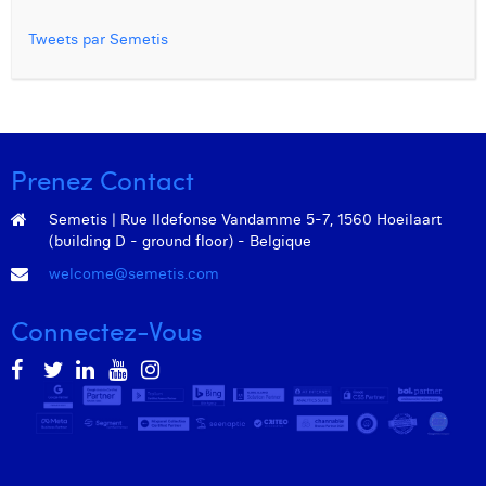
Tweets par Semetis
Prenez Contact
Semetis | Rue Ildefonse Vandamme 5-7, 1560 Hoeilaart
(building D - ground floor) - Belgique
welcome@semetis.com
Connectez-Vous