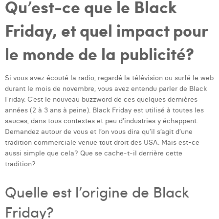
Qu’est-ce que le Black
Dhan Claes
Friday, et quel impact pour
Diane Tremouroux
le monde de la publicité?
Edouard Polet
Elio Civalleri
Si vous avez écouté la radio, regardé la télévision ou surfé le web
durant le mois de novembre, vous avez entendu parler de Black
Eliott Pousset
Friday. C’est le nouveau buzzword de ces quelques dernières
années (2 à 3 ans à peine). Black Friday est utilisé à toutes les
Floriane Defacqz
sauces, dans tous contextes et peu d’industries y échappent.
Demandez autour de vous et l’on vous dira qu’il s’agit d’une
Hanne Van Loock
tradition commerciale venue tout droit des USA. Mais est-ce
Janne Beke
aussi simple que cela? Que se cache-t-il derrière cette
tradition?
Jonas Geiregat
Quelle est l’origine de Black
Justine Cremer
Friday?
Laura Rooseleer