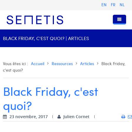
EN
FR
NL
Accueil
BLACK FRIDAY, C'EST QUOI? | ARTICLES
Services
Qui sommes-nous ?
Publicité Digitale
Vous êtes ici :
Accueil
Ressources
Articles
Black Friday,
c'est quoi?
Ressources
Digital Business Intelligence
Notre histoire
Clients
Technologie
L'équipe
Articles
Black Friday, c'est
Rejoignez-nous
Formations
Nos valeurs
Présentations et Cas
Anouk Allegaert
quoi?
Contact
Omnicom Media Group
Communiqués de presse
Digital Business Consultant NL
Arthur Collard
23 novembre, 2017
Julien Cornet
Certifications
Digital Business Analyst
Camille Servais
Digital Business Intern
Charlie Deschamps