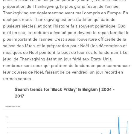
Margaux Snakkers
préparation de Thanksgiving, le plus grand festin de l’année.
Thanksgiving est également souvent mal compris en Europe. En
Mathias Segers
quelques mots, Thanksgiving est une tradition qui date de
plusieurs siècles, et dont l’histoire fait souvent polémique. Quoi
Matthias Langenaeker
qu’il en soit, la tradition a évolué pour devenir le repas familial le
plus important de l’année. C’est aussi l’ouverture officielle de la
Ninon Chevalier
saison des fêtes, et la préparation pour Noël (les décorations et
musiques de Noël pointent le bout de leur nez le lendemain). Le
Olivia Lohest
jeudi de Thanksgiving étant un jour férié aux Etats-Unis,
Pieter Maesmans
nombreux sont ceux qui profitent du lendemain pour commencer
leur courses de Noël, faisant de ce vendredi un jour record en
Sebastiaan Reeskamp
termes ventes.
Sven Bosschem
Search trends for 'Black Friday' in Belgium | 2004 -
2017
Thomas Kurevic
Thomas Riis
Victor Hayot