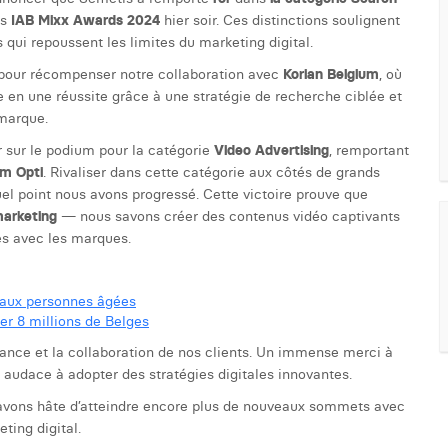
es
IAB Mixx Awards 2024
hier soir. Ces distinctions soulignent
qui repoussent les limites du marketing digital.
pour récompenser notre collaboration avec
Korian
Belgium
, où
 en une réussite grâce à une stratégie de recherche ciblée et
 marque.
sur le podium pour la catégorie
Video Advertising
, remportant
um
Opti
. Rivaliser dans cette catégorie aux côtés de grands
l point nous avons progressé. Cette victoire prouve que
marketing
— nous savons créer des contenus vidéo captivants
les avec les marques.
s aux personnes âgées
er 8 millions de Belges
iance et la collaboration de nos clients. Un immense merci à
r audace à adopter des stratégies digitales innovantes.
s avons hâte d’atteindre encore plus de nouveaux sommets avec
ting digital.