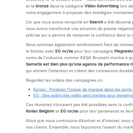
et le
bronze
dans la catégorie
Video Advertising
lors d
notre engagement à proposer des stratégies innovantes 
L’or que nous avons remporté en
Search
a été décerné 
nous avons transformé une situation de presse négative
précise qui a permis de restaurer la confiance dans la
Nous sommes également extrêmement fiers de monter 
le bronze avec
EG nv/sa
pour leur campagne
Magnesi
noms de l’industrie comme AKQA Brussels montre à que
Semetis est bien plus qu'une agence de performance 
qui attirent l'attention et créent des connexions durab
Regardez les vidéos des campagnes ici:
Korian : Protéger l'image de marque dans les soin
EG : Des publicités vidéo percutantes pour dynamis
Ces réussites n’auraient pas été possibles sans la conf
Korian Belgium
et
EG nv/sa
pour leur partenariat et leu
Alors que nous continuons d’évoluer et d’innover, nou
nos clients. Ensemble, nous façonnons l'avenir du marke