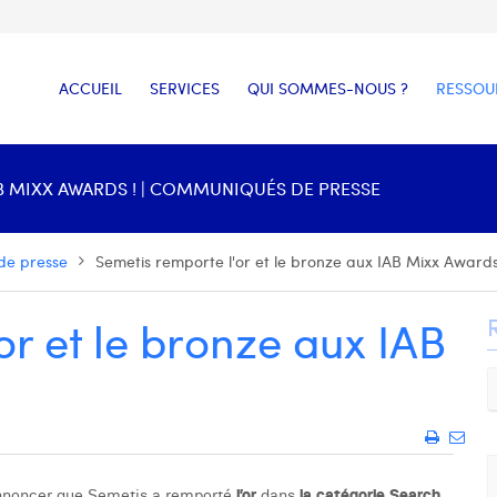
ACCUEIL
SERVICES
QUI SOMMES-NOUS ?
RESSOU
B MIXX AWARDS ! | COMMUNIQUÉS DE PRESSE
de presse
Semetis remporte l'or et le bronze aux IAB Mixx Awards
or et le bronze aux IAB
annoncer que Semetis a remporté
l’or
dans
la catégorie Search