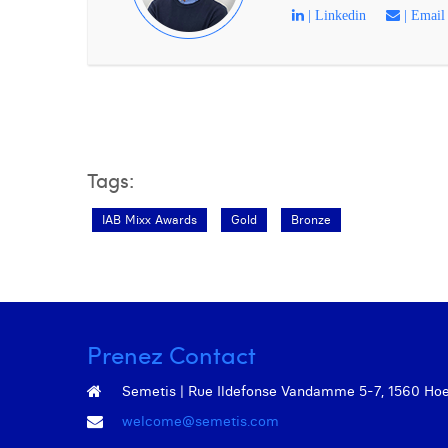
| Linkedin
| Email
Tags:
IAB Mixx Awards
Gold
Bronze
Prenez Contact
Semetis | Rue Ildefonse Vandamme 5-7, 1560 Hoeil
welcome@semetis.com