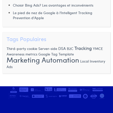
Choisir Bing Ads? Les avantages et inconvénients
Laura Verhelst
Le pied de nez de Google à l'Intelligent Tracking
Lena Pignoloni
Prevention d'Apple
Leonard Dierickx
Linda Kraim
Tags Populaires
Lisa Protin
Tracking
DSA
Third-party cookie
Server-side
B2C
YMCE
Awareness metrics
Google Tag Template
Lore Fierens
Marketing Automation
Local Inventory
Lotte Vranckx
Ads
Louis Nassogne
Lucas Taels
Manon Houppertz
Margaux Marien