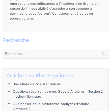
interactions des utilisateurs à l'intérieur d'un iframe en
Dhan Claes
raison de l'impossibilité d'accéder à son contenu à
partir de la page “parent”. Contrairement à ce qu’on
Diane Tremouroux
pourrait croire,
...
Edouard Polet
Elio Civalleri
Recherche
Eliott Pousset
Floriane Defacqz
Hanne Van Loock
Articles Les Plus Populaires
Janne Beke
Une étude de cas SEO réussie
Jonas Geiregat
Questions récurrentes avec Google Analytics - Session 2
- Echantillonnage
Justine Cremer
Que penser de la plateforme Analytics d’Adobe
Laura Rooseleer
Omniture ?