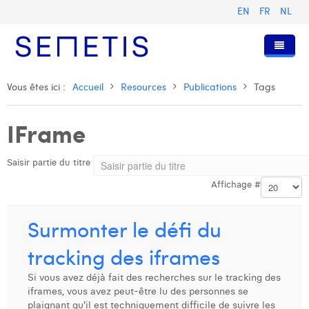
EN
FR
NL
Accueil
Vous êtes ici :
Accueil
Resources
Publications
Tags
Services
IFrame
Qui sommes-nous ?
Publicité Digitale
Saisir partie du titre
Ressources
Digital Business Intelligence
Notre histoire
Affichage #
Clients
Technologie
L'équipe
Articles
Rejoignez-nous
Formations
Nos valeurs
Présentations et Cas
Anouk Allegaert
Surmonter le défi du
Contact
Omnicom Media Group
Communiqués de presse
Digital Business Consultant NL
Arthur Collard
tracking des iframes
Certifications
Digital Business Analyst
Camille Servais
Si vous avez déjà fait des recherches sur le tracking des
iframes, vous avez peut-être lu des personnes se
Digital Business Intern
Charlie Deschamps
plaignant qu'il est techniquement difficile de suivre les