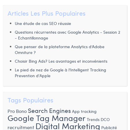
Dhan Claes
Articles Les Plus Populaires
Diane Tremouroux
Une étude de cas SEO réussie
Questions récurrentes avec Google Analytics - Session 2
Edouard Polet
- Echantillonnage
Elio Civalleri
Que penser de la plateforme Analytics d’Adobe
Omniture ?
Eliott Pousset
Choisir Bing Ads? Les avantages et inconvénients
Floriane Defacqz
Le pied de nez de Google à l'Intelligent Tracking
Prevention d'Apple
Hanne Van Loock
Janne Beke
Tags Populaires
Jonas Geiregat
Search Engines
Pro Bono
App tracking
Justine Cremer
Google Tag Manager
Trends
DCO
Digital Marketing
Laura Rooseleer
recruitment
Publicité