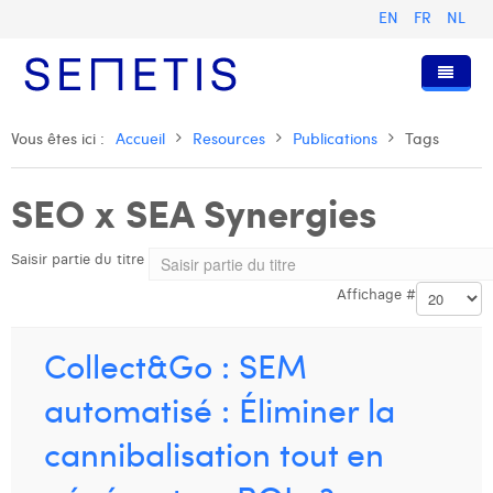
EN
FR
NL
Accueil
Vous êtes ici :
Accueil
Resources
Publications
Tags
Services
SEO x SEA Synergies
Qui sommes-nous ?
Publicité Digitale
Saisir partie du titre
Ressources
Digital Business Intelligence
Notre histoire
Affichage #
Clients
Technologie
L'équipe
Articles
Rejoignez-nous
Formations
Nos valeurs
Présentations et Cas
Anouk Allegaert
Collect&Go : SEM
Contact
Omnicom Media Group
Communiqués de presse
Digital Business Consultant NL
Arthur Collard
automatisé : Éliminer la
Certifications
Digital Business Analyst
Camille Servais
cannibalisation tout en
Digital Business Intern
Charlie Deschamps