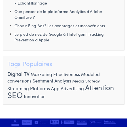
- Echantillonnage
Laura Verhelst
Que penser de la plateforme Analytics d’Adobe
Omniture ?
Lena Pignoloni
Choisir Bing Ads? Les avantages et inconvénients
Leonard Dierickx
Le pied de nez de Google à l'Intelligent Tracking
Prevention d'Apple
Linda Kraim
Lisa Protin
Tags Populaires
Lore Fierens
Digital TV
Marketing Effectiveness
Modeled
Lotte Vranckx
conversions
Sentiment Analysis
Media Stategy
Attention
Louis Nassogne
Streaming Platforms
App Advertising
SEO
Innovation
Lucas Taels
Manon Houppertz
Margaux Marien