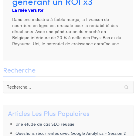
générant un ROI x3
Dhan Claes
La ruée vers l’or
Dans une industrie à faible marge, la livraison de
Diane Tremouroux
nourriture en ligne est cruciale pour la rentabilité des
détaillants. Avec une pénétration du marché en
Edouard Polet
Belgique inférieure de 20 % à celle des Pays-Bas et du
Royaume-Uni, le potentiel de croissance entraîne une
Elio Civalleri
...
Eliott Pousset
Recherche
Floriane Defacqz
Hanne Van Loock
Janne Beke
Jonas Geiregat
Articles Les Plus Populaires
Justine Cremer
Une étude de cas SEO réussie
Laura Rooseleer
Questions récurrentes avec Google Analytics - Session 2