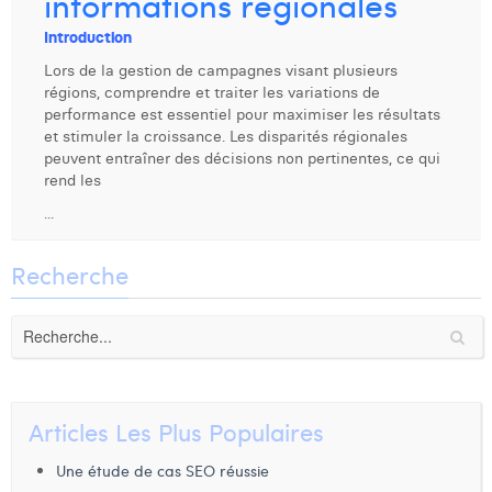
informations régionales
Dhan Claes
Introduction
Lors de la gestion de campagnes visant plusieurs
Diane Tremouroux
régions, comprendre et traiter les variations de
performance est essentiel pour maximiser les résultats
Edouard Polet
et stimuler la croissance. Les disparités régionales
peuvent entraîner des décisions non pertinentes, ce qui
Elio Civalleri
rend les
Eliott Pousset
...
Floriane Defacqz
Recherche
Hanne Van Loock
Janne Beke
Jonas Geiregat
Articles Les Plus Populaires
Justine Cremer
Une étude de cas SEO réussie
Laura Rooseleer