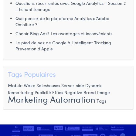
Questions récurrentes avec Google Analytics - Session 2
Laura Verhelst
- Echantillonnage
Que penser de la plateforme Analytics d’Adobe
Lena Pignoloni
Omniture ?
Leonard Dierickx
Choisir Bing Ads? Les avantages et inconvénients
Le pied de nez de Google à l'Intelligent Tracking
Linda Kraim
Prevention d'Apple
Lisa Protin
Lore Fierens
Tags Populaires
Lotte Vranckx
Mobile
Waze
Saleshouses
Server-side
Dynamic
Remarketing
Louis Nassogne
Negative Brand Image
Publicité
Effies
Marketing Automation
Tags
Lucas Taels
Manon Houppertz
Margaux Marien