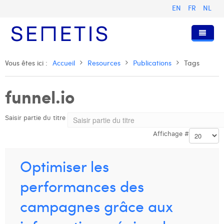
EN
FR
NL
Accueil
Vous êtes ici :
Accueil
Resources
Publications
Tags
Services
funnel.io
Qui sommes-nous ?
Publicité Digitale
Saisir partie du titre
Ressources
Digital Business Intelligence
Notre histoire
Affichage #
Clients
Technologie
L'équipe
Articles
Rejoignez-nous
Formations
Nos valeurs
Présentations et Cas
Anouk Allegaert
Optimiser les
Contact
Omnicom Media Group
Communiqués de presse
Digital Business Consultant NL
Arthur Collard
performances des
Certifications
Digital Business Analyst
Camille Servais
campagnes grâce aux
Digital Business Intern
Charlie Deschamps