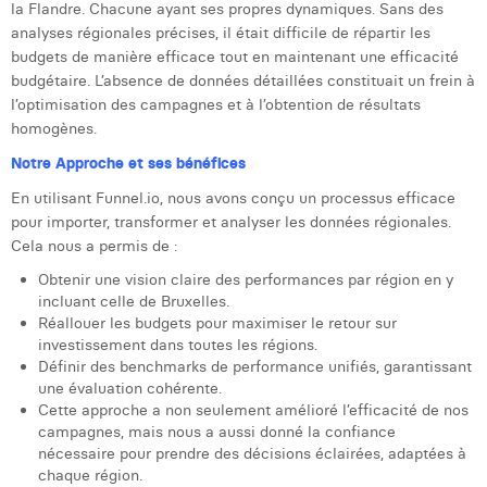
la Flandre. Chacune ayant ses propres dynamiques. Sans des
Laura Verhelst
analyses régionales précises, il était difficile de répartir les
budgets de manière efficace tout en maintenant une efficacité
Lena Pignoloni
budgétaire. L’absence de données détaillées constituait un frein à
l’optimisation des campagnes et à l’obtention de résultats
Leonard Dierickx
homogènes.
Linda Kraim
Notre Approche et ses bénéfices
En utilisant Funnel.io, nous avons conçu un processus efficace
Lisa Protin
pour importer, transformer et analyser les données régionales.
Lore Fierens
Cela nous a permis de :
Obtenir une vision claire des performances par région en y
Lotte Vranckx
incluant celle de Bruxelles.
Réallouer les budgets pour maximiser le retour sur
Louis Nassogne
investissement dans toutes les régions.
Définir des benchmarks de performance unifiés, garantissant
Lucas Taels
une évaluation cohérente.
Cette approche a non seulement amélioré l’efficacité de nos
Manon Houppertz
campagnes, mais nous a aussi donné la confiance
nécessaire pour prendre des décisions éclairées, adaptées à
Margaux Marien
chaque région.