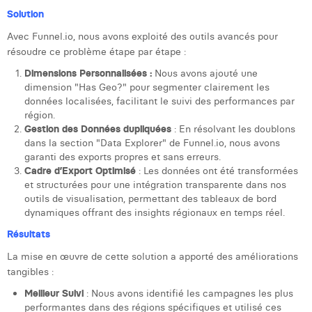
Margaux Snakkers
Solution
Avec Funnel.io, nous avons exploité des outils avancés pour
Mathias Segers
résoudre ce problème étape par étape :
Matthias Langenaeker
Dimensions Personnalisées :
Nous avons ajouté une
dimension "Has Geo?" pour segmenter clairement les
Ninon Chevalier
données localisées, facilitant le suivi des performances par
région.
Olivia Lohest
Gestion des Données dupliquées
: En résolvant les doublons
dans la section "Data Explorer" de Funnel.io, nous avons
Pieter Maesmans
garanti des exports propres et sans erreurs.
Cadre d’Export Optimisé
: Les données ont été transformées
Sebastiaan Reeskamp
et structurées pour une intégration transparente dans nos
outils de visualisation, permettant des tableaux de bord
Sven Bosschem
dynamiques offrant des insights régionaux en temps réel.
Thomas Kurevic
Résultats
La mise en œuvre de cette solution a apporté des améliorations
Thomas Riis
tangibles :
Victor Hayot
Meilleur Suivi
: Nous avons identifié les campagnes les plus
performantes dans des régions spécifiques et utilisé ces