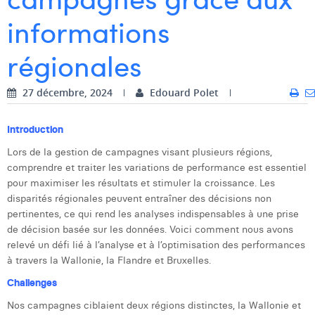
informations
Dhan Claes
Diane Tremouroux
régionales
Edouard Polet
27 décembre, 2024
Edouard Polet
Elio Civalleri
Introduction
Eliott Pousset
Lors de la gestion de campagnes visant plusieurs régions,
Floriane Defacqz
comprendre et traiter les variations de performance est essentiel
pour maximiser les résultats et stimuler la croissance. Les
Hanne Van Loock
disparités régionales peuvent entraîner des décisions non
pertinentes, ce qui rend les analyses indispensables à une prise
Janne Beke
de décision basée sur les données. Voici comment nous avons
relevé un défi lié à l’analyse et à l’optimisation des performances
Jonas Geiregat
à travers la Wallonie, la Flandre et Bruxelles.
Justine Cremer
Challenges
Laura Rooseleer
Nos campagnes ciblaient deux régions distinctes, la Wallonie et