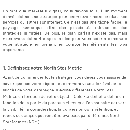
Dhan Claes
En tant que marketeur digital, nous devons tous, à un moment
donné, définir une stratégie pour promouvoir notre produit, nos
Diane Tremouroux
services ou autres sur Internet. Ce n'est pas une tâche facile, le
paysage numérique offre des possibilités infinies et des
Edouard Polet
stratégies illimitées. De plus, le plan parfait n'existe pas. Mais
nous avons défini 4 étapes faciles pour vous aider à construire
Elio Civalleri
votre stratégie en prenant en compte les éléments les plus
importants.
Eliott Pousset
Floriane Defacqz
1. Définissez votre North Star Metric
Avant de commencer toute stratégie, vous devez vous assurer de
Hanne Van Loock
savoir quel est votre objectif et comment vous allez évaluer le
succès de votre campagne. Il existe différentes North Star
Janne Beke
Metrics en fonction de votre objectif. Celui-ci doit être défini en
Jonas Geiregat
fonction de la partie du parcours client que l'on souhaite activer :
la visibilité, la considération, la conversion ou la rétention, et
Justine Cremer
toutes ces étapes peuvent être évaluées par différentes North
Star Metrics (NSM).
Laura Rooseleer