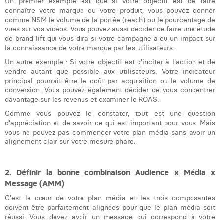
Un premier exemple est que si votre objectif est de faire
connaître votre marque ou votre produit, vous pouvez donner
Laura Verhelst
comme NSM le volume de la portée (reach) ou le pourcentage de
vues sur vos vidéos. Vous pouvez aussi décider de faire une étude
Lena Pignoloni
de brand lift qui vous dira si votre campagne a eu un impact sur
la connaissance de votre marque par les utilisateurs.
Leonard Dierickx
Un autre exemple : Si votre objectif est d'inciter à l'action et de
Linda Kraim
vendre autant que possible aux utilisateurs. Votre indicateur
principal pourrait être le coût par acquisition ou le volume de
conversion. Vous pouvez également décider de vous concentrer
Lisa Protin
davantage sur les revenus et examiner le ROAS.
Lore Fierens
Comme vous pouvez le constater, tout est une question
d'appréciation et de savoir ce qui est important pour vous. Mais
Lotte Vranckx
vous ne pouvez pas commencer votre plan média sans avoir un
alignement clair sur votre mesure phare.
Louis Nassogne
Lucas Taels
2. Définir la bonne combinaison Audience x Média x
Message (AMM)
Manon Houppertz
C'est le cœur de votre plan média et les trois composantes
doivent être parfaitement alignées pour que le plan média soit
Margaux Marien
réussi. Vous devez avoir un message qui correspond à votre