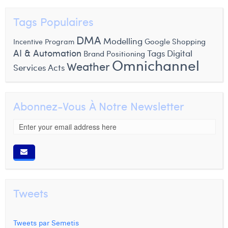
Tags Populaires
DMA
Modelling
Google Shopping
Incentive Program
AI & Automation
Tags
Digital
Brand Positioning
Omnichannel
Weather
Services Acts
Abonnez-Vous À Notre Newsletter
Tweets
Tweets par Semetis