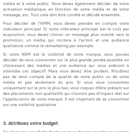
média et à votre public. Vous devez également décider de votre
Margaux Snakkers
activation médiatique en fonction de votre média et de votre
message, etc. Tout cela doit être corrélé et décidé ensemble.
Mathias Segers
Pour décider de l'AMM, vous devez prendre en compte votre
Matthias Langenaeker
indicateur principal. Si votre indicateur principal est le coût par
acquisition, vous devez choisir un message plus orienté vers la
Ninon Chevalier
promotion, un média qui incitera à l'action et une audience
qualitative comme le remarketing par exemple.
Olivia Lohest
Si votre NSM est la visibilité de votre marque, vous pouvez
décider de vous concentrer sur la plus grande portée possible en
Pieter Maesmans
choisissant des médias et une audience qui vous aideront à
atteindre cet objectif. Mais vous devez être prudent. N'oubliez
Sebastiaan Reeskamp
pas de tenir compte de la qualité de votre public ou de votre
média et pas seulement du prix. Si vous vous concentrez
Sven Bosschem
uniquement sur le prix le plus bas, vous risquez d'être présent sur
des placements non qualitatifs qui n'auront pas d'impact réel sur
Thomas Kurevic
l'appréciation de votre marque. Il est important de se concentrer
sur une visibilité qualitative.
Thomas Riis
Victor Hayot
3. Attribuez votre budget