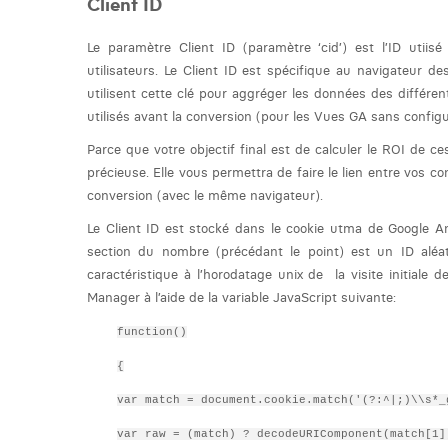
Client ID
Le paramètre Client ID (paramètre ‘cid’) est l’ID utiis
utilisateurs. Le Client ID est spécifique au navigateur des
utilisent cette clé pour aggréger les données des différen
utilisés avant la conversion (pour les Vues GA sans configur
Parce que votre objectif final est de calculer le ROI de c
précieuse. Elle vous permettra de faire le lien entre vos co
conversion (avec le même navigateur).
Le Client ID est stocké dans le cookie utma de Google A
section du nombre (précédant le point) est un ID aléa
caractéristique à l’horodatage unix de la visite initiale d
Manager à l’aide de la variable JavaScript suivante:
function()
{
var match = document.cookie.match('(?:^|;)\\s*_
var raw = (match) ? decodeURIComponent(match[1]