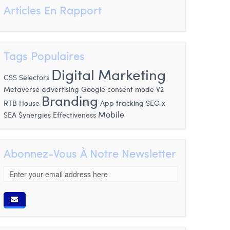
Articles En Rapport
Tags Populaires
Digital Marketing
CSS Selectors
Metaverse advertising
Google consent mode V2
Branding
RTB House
App tracking
SEO x
Mobile
SEA Synergies
Effectiveness
Abonnez-Vous À Notre Newsletter