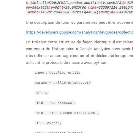
s
=1&
dl
=http%3A%2F%2Fspendoo.additionly.com%2F&
dp
=%2
vp
=596x962&
je
=0&
fl
=20.0%20r0&
_utma
=233387214.209134
_utmht
=1457617100090&
_u
=SCECgAAB~&
jid
=&
cid
=70440434
Une description de tous les paramètres peut être trouvée ic
https://developers.google.com/analytics/devguides/collect
En utilisant cette structure de façon identique, il est re
contenant de l’information à Google Analytics sans avoir
très utile car aucun tag n’est en effet déclenché lorsqu’u
utilisant le protocole de mesure avec python:
import httplib, urllib
params = urllib.urlencode({
'v': 1,
'tid': 'UA-XXXXXXX',
'cid': '1999709383.1453743725',
't':
'event',