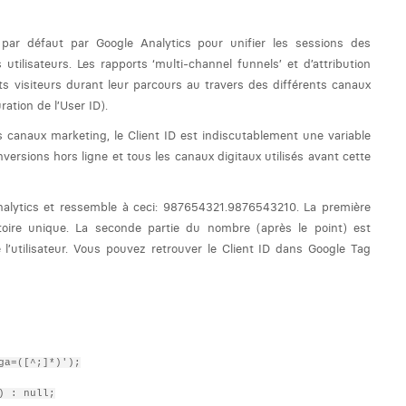
é par défaut par Google Analytics pour unifier les sessions des
 utilisateurs. Les rapports ‘multi-channel funnels’ et d’attribution
ts visiteurs durant leur parcours au travers des différents canaux
ation de l’User ID).
es canaux marketing, le Client ID est indiscutablement une variable
nversions hors ligne et tous les canaux digitaux utilisés avant cette
nalytics et ressemble à ceci: 987654321.9876543210. La première
toire unique. La seconde partie du nombre (après le point) est
e l’utilisateur. Vous pouvez retrouver le Client ID dans Google Tag
ga=([^;]*)');
) : null;