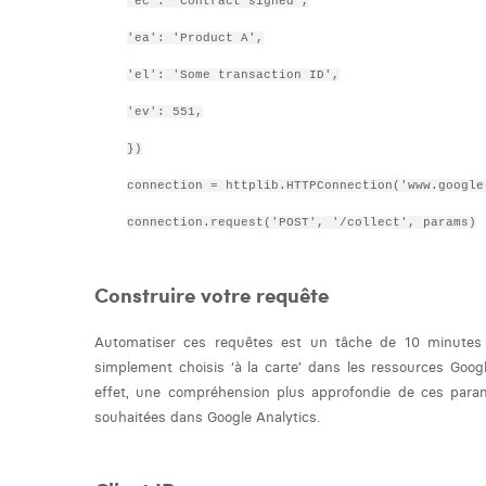
'ec':
'Contract signed',
'ea':
'Product A',
'el':
'Some transaction ID',
'ev':
551,
})
connection = httplib.HTTPConnection('www.google
connection.request('POST', '/collect', params)
Construire votre requête
Automatiser ces requêtes est un tâche de 10 minutes
simplement choisis ‘à la carte’ dans les ressources Googl
effet, une compréhension plus approfondie de ces para
souhaitées dans Google Analytics.