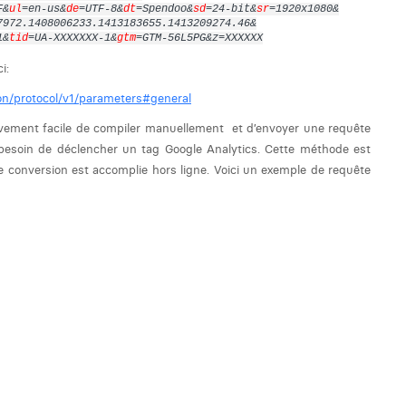
F&
ul
=en-us&
de
=UTF-8&
dt
=Spendoo&
sd
=24-bit&
sr
=1920x1080&
7972.1408006233.1413183655.1413209274.46&
1&
tid
=UA-XXXXXXX-1&
gtm
=GTM-56L5PG&z=XXXXXX
i:
ion/protocol/v1/parameters#general
lativement facile de compiler manuellement et d’envoyer une requête
 besoin de déclencher un tag Google Analytics. Cette méthode est
ne conversion est accomplie hors ligne. Voici un exemple de requête