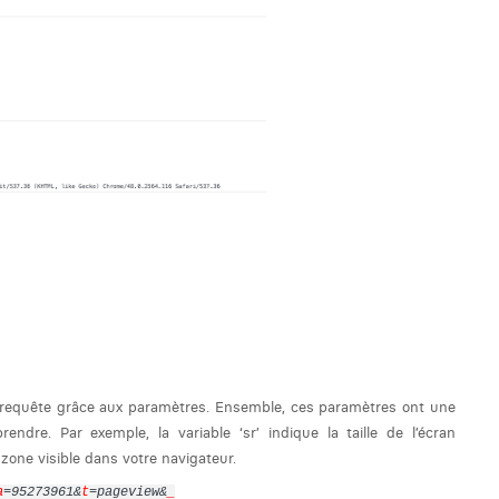
 requête grâce aux paramètres. Ensemble, ces paramètres ont une
ndre. Par exemple, la variable ‘sr’ indique la taille de l’écran
a zone visible dans votre navigateur.
a
=95273961&
t
=pageview&
_