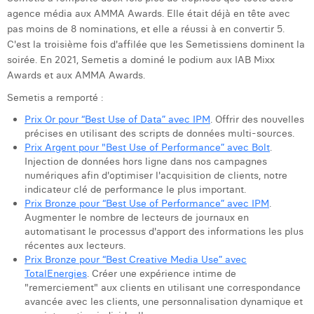
agence média aux AMMA Awards. Elle était déjà en tête avec
Laura Verhelst
pas moins de 8 nominations, et elle a réussi à en convertir 5.
C'est la troisième fois d'affilée que les Semetissiens dominent la
Lena Pignoloni
soirée. En 2021, Semetis a dominé le podium aux IAB Mixx
Leonard Dierickx
Awards et aux AMMA Awards.
Semetis a remporté :
Linda Kraim
Prix Or pour “Best Use of Data” avec IPM
. Offrir des nouvelles
Lisa Protin
précises en utilisant des scripts de données multi-sources.
Prix Argent pour "Best Use of Performance” avec Bolt
.
Lore Fierens
Injection de données hors ligne dans nos campagnes
numériques afin d'optimiser l'acquisition de clients, notre
Lotte Vranckx
indicateur clé de performance le plus important.
Prix Bronze pour “Best Use of Performance” avec IPM
.
Louis Nassogne
Augmenter le nombre de lecteurs de journaux en
automatisant le processus d'apport des informations les plus
Lucas Taels
récentes aux lecteurs.
Prix Bronze pour “Best Creative Media Use” avec
Manon Houppertz
TotalEnergies
. Créer une expérience intime de
"remerciement" aux clients en utilisant une correspondance
Margaux Marien
avancée avec les clients, une personnalisation dynamique et