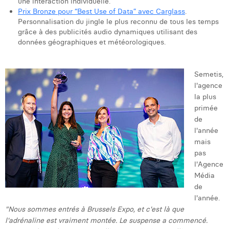
une interaction individuelle.
Margaux Snakkers
Prix Bronze pour “Best Use of Data” avec Carglass
.
Personnalisation du jingle le plus reconnu de tous les temps
Mathias Segers
grâce à des publicités audio dynamiques utilisant des
données géographiques et météorologiques.
Matthias Langenaeker
Ninon Chevalier
Semetis,
l'agence
Olivia Lohest
la plus
primée
Pieter Maesmans
de
l'année
Sebastiaan Reeskamp
mais
Sven Bosschem
pas
l'Agence
Thomas Kurevic
Média
de
Thomas Riis
l'année.
"Nous sommes entrés à Brussels Expo, et c'est là que
Victor Hayot
l'adrénaline est vraiment montée. Le suspense a commencé.