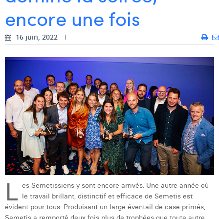
encore une fois
Dhan Claes
Diane Tremouroux
16 juin, 2022
Edouard Polet
Elio Civalleri
Eliott Pousset
Floriane Defacqz
Hanne Van Loock
Janne Beke
Jonas Geiregat
L
es Semetissiens y sont encore arrivés. Une autre année où
Justine Cremer
le travail brillant, distinctif et efficace de Semetis est
évident pour tous. Produisant un large éventail de case primés,
Laura Rooseleer
Semetis a remporté deux fois plus de trophées que toute autre