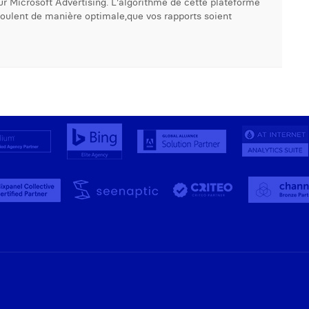
ur Microsoft Advertising. L'algorithme de cette plateforme
roulent de manière optimale,que vos rapports soient