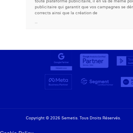
toute plateforme publicitaire, il en va de même po
publicitaire qui garantit que vos campagnes se dé
corrects ainsi que la création de
...
Copyright © 2026 Semetis. Tous Droits Réservés.