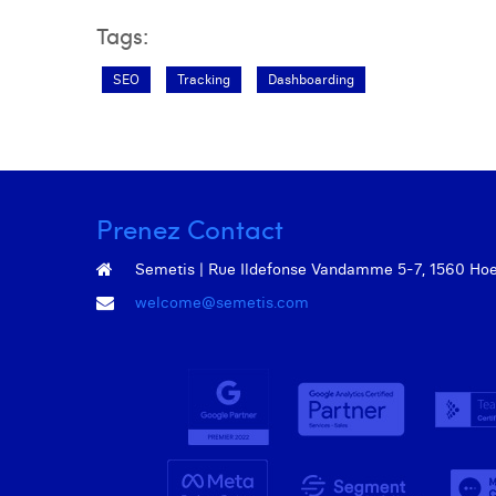
Tags:
SEO
Tracking
Dashboarding
Prenez Contact
Semetis | Rue Ildefonse Vandamme 5-7, 1560 Hoeil
welcome@semetis.com