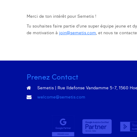
Merci de ton intérêt pour Semetis !
Tu souhaites faire partie d'une super équipe jeune et d
de motivation à
join@semetis.com
, et nous te contact
Prenez Contact
Semetis | Rue Ildefonse Vandamme 5-7, 1560 Hoeil
welcome@semetis.com