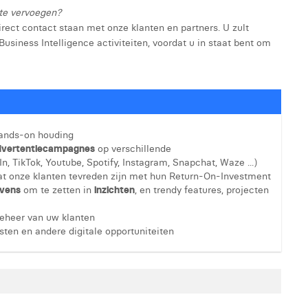
 te vervoegen?
rect contact staan met onze klanten en partners. U zult
usiness Intelligence activiteiten, voordat u in staat bent om
ands-on houding
 advertentiecampagnes
op verschillende
, TikTok, Youtube, Spotify, Instagram, Snapchat, Waze ...)
at onze klanten tevreden zijn met hun Return-On-Investment
vens
om te zetten in
inzichten
, en trendy features, projecten
eheer van uw klanten
nsten en andere digitale opportuniteiten