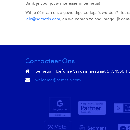
Dank je voor jouw interesse in Semetis!
Wil je één van onze geweldige collega's worden? Het is
join@semetis.com
, en we nemen zo snel mogelijk cont
Contacteer Ons
Semetis | Ildefonse Vandammestraat 5-7, 1560 Hoei
welcome@semetis.com