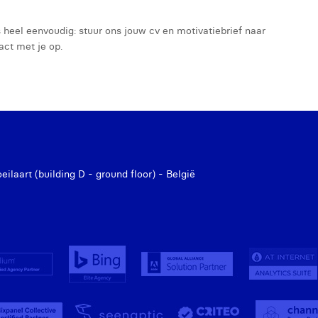
 heel eenvoudig: stuur ons jouw cv en motivatiebrief naar
act met je op.
laart (building D - ground floor) - België