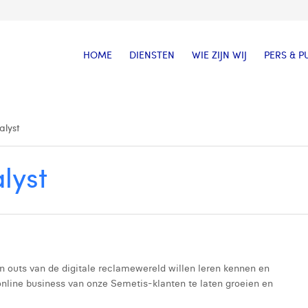
HOME
DIENSTEN
WIE ZIJN WIJ
PERS & P
alyst
lyst
n outs van de digitale reclamewereld willen leren kennen en
nline business van onze Semetis-klanten te laten groeien en