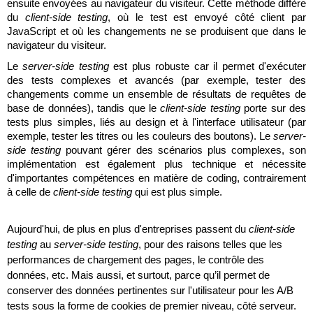
ensuite envoyées au navigateur du visiteur. Cette méthode diffère 
William Rezette
du 
client-side testing
, où le test est envoyé côté client par 
JavaScript et où les changements ne se produisent que dans le 
Yaël Vanhoe
navigateur du visiteur. 
Le 
server-side testing
 est plus robuste car il permet d'exécuter 
des tests complexes et avancés (par exemple, tester des 
changements comme un ensemble de résultats de requêtes de 
base de données), tandis que le 
client-side testing
 porte sur des 
tests plus simples, liés au design et à l'interface utilisateur (par 
exemple, tester les titres ou les couleurs des boutons). Le 
server-
side testing
 pouvant gérer des scénarios plus complexes, son 
implémentation est également plus technique et nécessite 
d'importantes compétences en matière de coding, contrairement 
à celle de 
client-side testing
 qui est plus simple.
Aujourd'hui, de plus en plus d'entreprises passent du 
client-side 
testing
 au 
server-side testing
, pour des raisons telles que les 
performances de chargement des pages, le contrôle des 
données, etc. Mais aussi, et surtout, parce qu’il permet de 
conserver des données pertinentes sur l'utilisateur pour les A/B 
tests sous la forme de cookies de premier niveau, côté serveur.