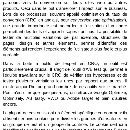
parcours vers la conversion sur leurs sites web ou autres 
Laura Verhelst
produits. Ceci dans le but d'améliorer l'impact sur le business. 
Lors de ce processus, souvent appelé optimisation du taux de 
Lena Pignoloni
conversion (CRO en anglais, pour 
conversion rate optimisation
), 
une grande importance est accordée à l'utilisation d'un cadre 
Leonard Dierickx
permettant des tests et apprentissages continus. La possibilité de 
tester de multiples variations de, par exemple, structures de 
Linda Kraim
pages, design et autres éléments, permet d'identifier ces 
éléments qui rendent l'expérience de l'utilisateur plus facile et plus 
Lisa Protin
agréable. 
Dans la boîte à outils de l'expert en CRO, un outil est 
Lore Fierens
particulièrement crucial. Il s'agit de l'outil d’A/B test qui permet à 
l'équipe travaillant sur le CRO de vérifier ses hypothèses et de 
Lotte Vranckx
tester plusieurs variations les unes par rapport aux autres. Il 
existe aujourd'hui un grand nombre de ces outils sur le marché. 
Louis Nassogne
Pour n'en citer que quelques-uns, on retrouve Google Optimize, 
Optimizely, AB tasty, VWO ou Adobe target et bien d'autres 
Lucas Taels
encore. 
Manon Houppertz
La plupart de ces outils ont un élément spécifique en commun: ils 
utilisent certains cookies pour diviser les groupes d’utilisateurs en 
Margaux Marien
un groupe de test et un groupe de contrôle. Le cookie sert ici à 