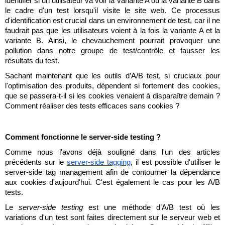
identifier si un utilisateur va voir la variante A ou la variante B dans 
Margaux Snakkers
le cadre d'un test lorsqu'il visite le site web. Ce processus 
d'identification est crucial dans un environnement de test, car il ne 
Mathias Segers
faudrait pas que les utilisateurs voient à la fois la variante A et la 
variante B. Ainsi, le chevauchement pourrait provoquer une 
Matthias Langenaeker
pollution dans notre groupe de test/contrôle et fausser les 
résultats du test. 
Ninon Chevalier
Sachant maintenant que les outils d’A/B test, si cruciaux pour 
l'optimisation des produits, dépendent si fortement des cookies, 
Olivia Lohest
que se passera-t-il si les cookies venaient à disparaître demain ? 
Comment réaliser des tests efficaces sans cookies ?
Pieter Maesmans
Sebastiaan Reeskamp
Comment fonctionne le server-side testing ? 
Sven Bosschem
Comme nous l'avons déjà souligné dans l'un des articles 
précédents sur le 
server-side tagging
, il est possible d'utiliser le 
Thomas Kurevic
server-side tag management afin de contourner la dépendance 
aux cookies d'aujourd'hui. C'est également le cas pour les A/B 
Thomas Riis
tests. 
Le 
server-side testing
 est une méthode d’A/B test où les 
Victor Hayot
variations d'un test sont faites directement sur le serveur web et 