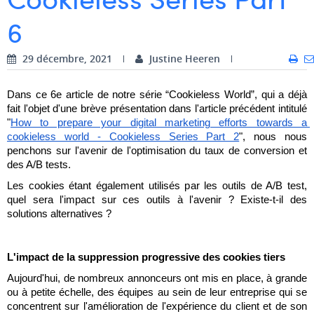
6
Dhan Claes
Diane Tremouroux
29 décembre, 2021
Justine Heeren
Edouard Polet
Dans ce 6e article de notre série “Cookieless World”, qui a déjà 
Elio Civalleri
fait l'objet d'une brève présentation dans l'article précédent intitulé 
"
How to prepare your digital marketing efforts towards a 
Eliott Pousset
cookieless world - Cookieless Series Part 2
", nous nous 
penchons sur l'avenir de l'optimisation du taux de conversion et 
Floriane Defacqz
des A/B tests.
Les cookies étant également utilisés par les outils de A/B test, 
Hanne Van Loock
quel sera l'impact sur ces outils à l'avenir ? Existe-t-il des 
solutions alternatives ?
Janne Beke
Jonas Geiregat
L'impact de la suppression progressive des cookies tiers
Justine Cremer
Aujourd'hui, de nombreux annonceurs ont mis en place, à grande 
ou à petite échelle, des équipes au sein de leur entreprise qui se 
Laura Rooseleer
concentrent sur l'amélioration de l'expérience du client et de son 