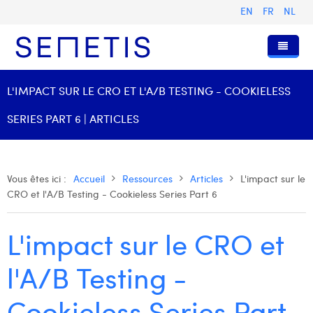
EN
FR
NL
Accueil
L'IMPACT SUR LE CRO ET L'A/B TESTING - COOKIELESS
Services
SERIES PART 6 | ARTICLES
Qui sommes-nous ?
Publicité Digitale
Ressources
Digital Business Intelligence
Notre histoire
Vous êtes ici :
Accueil
Ressources
Articles
L'impact sur le
CRO et l'A/B Testing - Cookieless Series Part 6
Clients
Technologie
L'équipe
Articles
Rejoignez-nous
Formations
Nos valeurs
Présentations et Cas
Anouk Allegaert
L'impact sur le CRO et
Contact
Omnicom Media Group
Communiqués de presse
Digital Business Consultant NL
Arthur Collard
l'A/B Testing -
Certifications
Digital Business Analyst
Camille Servais
Cookieless Series Part
Digital Business Intern
Charlie Deschamps