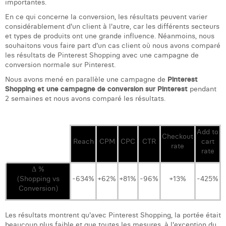
importantes.
En ce qui concerne la conversion, les résultats peuvent varier
considérablement d'un client à l'autre, car les différents secteurs
et types de produits ont une grande influence. Néanmoins, nous
souhaitons vous faire part d'un cas client où nous avons comparé
les résultats de Pinterest Shopping avec une campagne de
conversion normale sur Pinterest.
Nous avons mené en parallèle une campagne de
Pinterest
Shopping et une campagne de conversion sur Pinterest
pendant
2 semaines et nous avons comparé les résultats.
Add to
Checkout
Reach
CPM
CPC
CTR
cart
rate
rate
Δ %
(Shopping vs
-634%
+62%
+81%
-96%
+13%
-425%
Conversion)
Les résultats montrent qu'avec Pinterest Shopping, la portée était
beaucoup plus faible et que toutes les mesures, à l'exception du