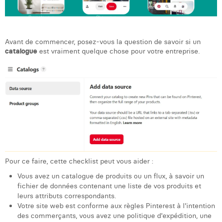
Laura Verhelst
Lena Pignoloni
Avant de commencer, posez-vous la question de savoir si un
Leonard Dierickx
catalogue
est vraiment quelque chose pour votre entreprise.
Linda Kraim
Lisa Protin
Lore Fierens
Lotte Vranckx
Louis Nassogne
Pour ce faire, cette checklist peut vous aider :
Lucas Taels
Vous avez un catalogue de produits ou un flux, à savoir un
fichier de données contenant une liste de vos produits et
Manon Houppertz
leurs attributs correspondants.
Votre site web est conforme aux règles Pinterest à l'intention
Margaux Marien
des commerçants, vous avez une politique d'expédition, une