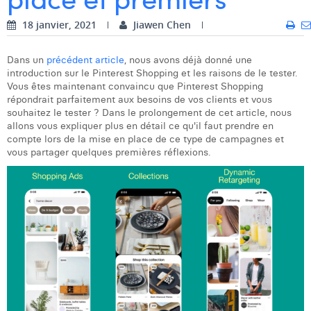
Dhan Claes
18 janvier, 2021
Jiawen Chen
Diane Tremouroux
Dans un
précédent article
, nous avons déjà donné une
introduction sur le Pinterest Shopping et les raisons de le tester.
Edouard Polet
Vous êtes maintenant convaincu que Pinterest Shopping
répondrait parfaitement aux besoins de vos clients et vous
Elio Civalleri
souhaitez le tester ? Dans le prolongement de cet article, nous
allons vous expliquer plus en détail ce qu'il faut prendre en
Eliott Pousset
compte lors de la mise en place de ce type de campagnes et
vous partager quelques premières réflexions.
Floriane Defacqz
Hanne Van Loock
Janne Beke
Jonas Geiregat
Justine Cremer
Laura Rooseleer