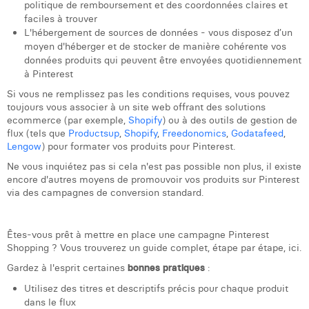
politique de remboursement et des coordonnées claires et
Margaux Snakkers
faciles à trouver
L'hébergement de sources de données - vous disposez d’un
Mathias Segers
moyen d'héberger et de stocker de manière cohérente vos
données produits qui peuvent être envoyées quotidiennement
Matthias Langenaeker
à Pinterest
Ninon Chevalier
Si vous ne remplissez pas les conditions requises, vous pouvez
toujours vous associer à un site web offrant des solutions
ecommerce (par exemple,
Shopify
) ou à des outils de gestion de
Olivia Lohest
flux (tels que
Productsup
,
Shopify
,
Freedonomics
,
Godatafeed
,
Lengow
) pour formater vos produits pour Pinterest.
Pieter Maesmans
Ne vous inquiétez pas si cela n'est pas possible non plus, il existe
Sebastiaan Reeskamp
encore d'autres moyens de promouvoir vos produits sur Pinterest
via des campagnes de conversion standard.
Sven Bosschem
Thomas Kurevic
Êtes-vous prêt à mettre en place une campagne Pinterest
Shopping ? Vous trouverez un guide complet, étape par étape, ici.
Thomas Riis
Gardez à l'esprit certaines
bonnes pratiques
:
Victor Hayot
Utilisez des titres et descriptifs précis pour chaque produit
dans le flux