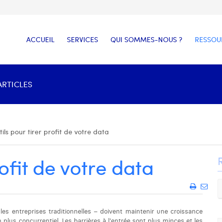
ACCUEIL
SERVICES
QUI SOMMES-NOUS ?
RESSOU
ARTICLES
tils pour tirer profit de votre data
rofit de votre data
es entreprises traditionnelles – doivent maintenir une croissance
lus concurrentiel. Les barrières à l'entrée sont plus minces et les