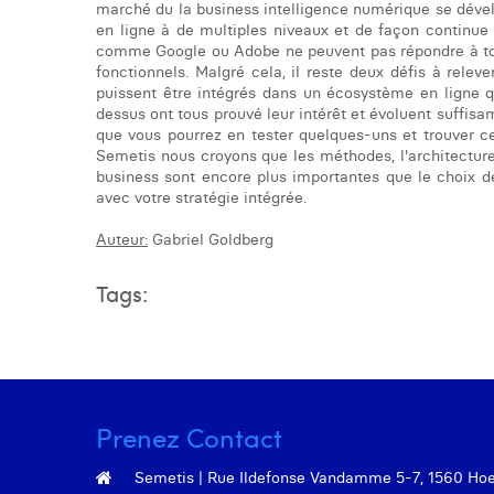
marché du la business intelligence numérique se dével
en ligne à de multiples niveaux et de façon continue
comme Google ou Adobe ne peuvent pas répondre à tous
fonctionnels. Malgré cela, il reste deux défis à releve
puissent être intégrés dans un écosystème en ligne qui
dessus ont tous prouvé leur intérêt et évoluent suffi
que vous pourrez en tester quelques-uns et trouver c
Semetis nous croyons que les méthodes, l'architecture
business sont encore plus importantes que le choix des
avec votre stratégie intégrée.
Auteur:
Gabriel Goldberg
Tags:
Prenez Contact
Semetis | Rue Ildefonse Vandamme 5-7, 1560 Hoeil