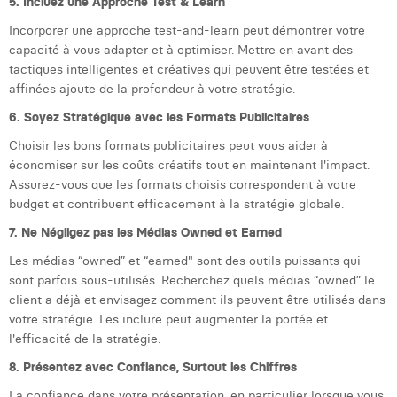
5. Incluez une Approche Test & Learn
William Rezette
Incorporer une approche test-and-learn peut démontrer votre
Yaël Vanhoe
capacité à vous adapter et à optimiser. Mettre en avant des
tactiques intelligentes et créatives qui peuvent être testées et
affinées ajoute de la profondeur à votre stratégie.
6. Soyez Stratégique avec les Formats Publicitaires
Choisir les bons formats publicitaires peut vous aider à
économiser sur les coûts créatifs tout en maintenant l'impact.
Assurez-vous que les formats choisis correspondent à votre
budget et contribuent efficacement à la stratégie globale.
7. Ne Négligez pas les Médias Owned et Earned
Les médias “owned” et “earned" sont des outils puissants qui
sont parfois sous-utilisés. Recherchez quels médias “owned” le
client a déjà et envisagez comment ils peuvent être utilisés dans
votre stratégie. Les inclure peut augmenter la portée et
l'efficacité de la stratégie.
8. Présentez avec Confiance, Surtout les Chiffres
La confiance dans votre présentation, en particulier lorsque vous