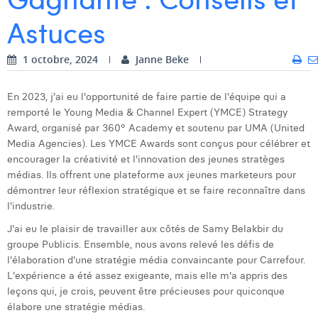
Astuces
Dhan Claes
Diane Tremouroux
1 octobre, 2024
Janne Beke
Edouard Polet
En 2023, j'ai eu l'opportunité de faire partie de l'équipe qui a
Elio Civalleri
remporté le Young Media & Channel Expert (YMCE) Strategy
Award, organisé par 360° Academy et soutenu par UMA (United
Eliott Pousset
Media Agencies). Les YMCE Awards sont conçus pour célébrer et
encourager la créativité et l'innovation des jeunes stratèges
Floriane Defacqz
médias. Ils offrent une plateforme aux jeunes marketeurs pour
démontrer leur réflexion stratégique et se faire reconnaître dans
Hanne Van Loock
l'industrie.
Janne Beke
J'ai eu le plaisir de travailler aux côtés de Samy Belakbir du
groupe Publicis. Ensemble, nous avons relevé les défis de
Jonas Geiregat
l'élaboration d'une stratégie média convaincante pour Carrefour.
L'expérience a été assez exigeante, mais elle m'a appris des
Justine Cremer
leçons qui, je crois, peuvent être précieuses pour quiconque
Laura Rooseleer
élabore une stratégie médias.