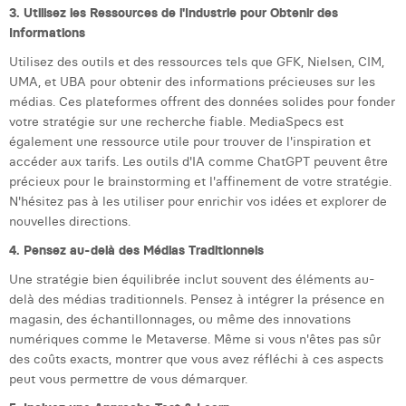
3. Utilisez les Ressources de l'Industrie pour Obtenir des
Margaux Snakkers
Informations
Mathias Segers
Utilisez des outils et des ressources tels que GFK, Nielsen, CIM,
UMA, et UBA pour obtenir des informations précieuses sur les
Matthias Langenaeker
médias. Ces plateformes offrent des données solides pour fonder
votre stratégie sur une recherche fiable. MediaSpecs est
Ninon Chevalier
également une ressource utile pour trouver de l'inspiration et
Olivia Lohest
accéder aux tarifs. Les outils d'IA comme ChatGPT peuvent être
précieux pour le brainstorming et l'affinement de votre stratégie.
Pieter Maesmans
N'hésitez pas à les utiliser pour enrichir vos idées et explorer de
nouvelles directions.
Sebastiaan Reeskamp
4. Pensez au-delà des Médias Traditionnels
Sven Bosschem
Une stratégie bien équilibrée inclut souvent des éléments au-
delà des médias traditionnels. Pensez à intégrer la présence en
Thomas Kurevic
magasin, des échantillonnages, ou même des innovations
numériques comme le Metaverse. Même si vous n'êtes pas sûr
Thomas Riis
des coûts exacts, montrer que vous avez réfléchi à ces aspects
Victor Hayot
peut vous permettre de vous démarquer.