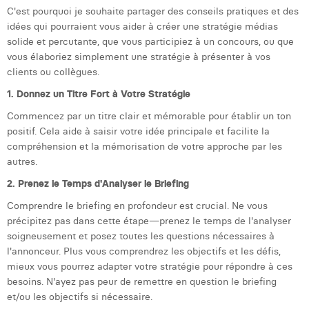
C'est pourquoi je souhaite partager des conseils pratiques et des
Laura Verhelst
idées qui pourraient vous aider à créer une stratégie médias
solide et percutante, que vous participiez à un concours, ou que
Lena Pignoloni
vous élaboriez simplement une stratégie à présenter à vos
Leonard Dierickx
clients ou collègues.
1. Donnez un Titre Fort à Votre Stratégie
Linda Kraim
Commencez par un titre clair et mémorable pour établir un ton
Lisa Protin
positif. Cela aide à saisir votre idée principale et facilite la
compréhension et la mémorisation de votre approche par les
Lore Fierens
autres.
Lotte Vranckx
2. Prenez le Temps d'Analyser le Briefing
Comprendre le briefing en profondeur est crucial. Ne vous
Louis Nassogne
précipitez pas dans cette étape—prenez le temps de l'analyser
soigneusement et posez toutes les questions nécessaires à
Lucas Taels
l'annonceur. Plus vous comprendrez les objectifs et les défis,
Manon Houppertz
mieux vous pourrez adapter votre stratégie pour répondre à ces
besoins. N'ayez pas peur de remettre en question le briefing
Margaux Marien
et/ou les objectifs si nécessaire.