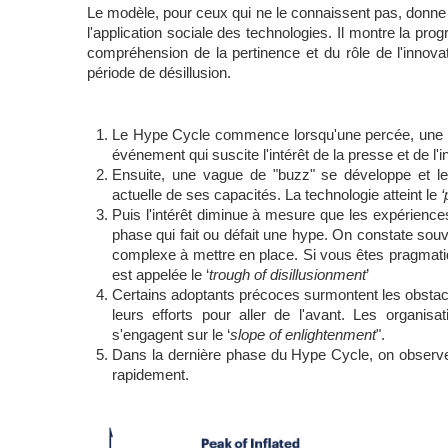
Le modèle, pour ceux qui ne le connaissent pas, donne u
l'application sociale des technologies. Il montre la prog
compréhension de la pertinence et du rôle de l'innov
période de désillusion.
Le Hype Cycle commence lorsqu'une percée, une dé
événement qui suscite l'intérêt de la presse et de l'i
Ensuite, une vague de "buzz" se développe et les 
actuelle de ses capacités. La technologie atteint le 
‘
Puis l'intérêt diminue à mesure que les expérience
phase qui fait ou défait une hype. On constate souv
complexe à mettre en place. Si vous êtes pragmatiq
est appelée le ‘
trough of disillusionment
’
Certains adoptants précoces surmontent les obstacl
leurs efforts pour aller de l'avant. Les organisa
s'engagent sur le ‘
slope of enlightenment
". 
Dans la dernière phase du Hype Cycle, on observe 
rapidement. 