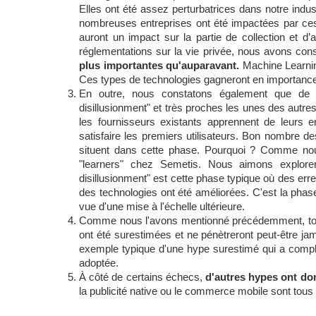
Elles ont été assez perturbatrices dans notre industr
nombreuses entreprises ont été impactées par ces r
auront un impact sur la partie de collection et 
réglementations sur la vie privée, nous avons con
plus importantes qu'auparavant.
 Machine Learni
Ces types de technologies gagneront en importanc
En outre, nous constatons également que de 
disillusionment" et très proches les unes des autr
les fournisseurs existants apprennent de leurs er
satisfaire les premiers utilisateurs. Bon nombre 
situent dans cette phase. Pourquoi ? Comme no
"learners" chez Semetis. Nous aimons explorer
disillusionment" est cette phase typique où des err
des technologies ont été améliorées. C'est la phase
vue d'une mise à l'échelle ultérieure.
Comme nous l'avons mentionné précédemment, tout
ont été surestimées et ne 
pénètreront
 peut-être ja
exemple typique d'une hype surestimé qui a compl
adoptée.
À côté de certains échecs, 
d'autres hypes ont do
la publicité native ou le commerce mobile sont tous 