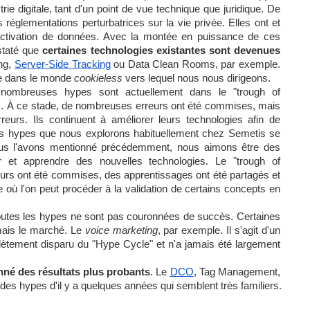
ie digitale, tant d'un point de vue technique que juridique. De 
églementations perturbatrices sur la vie privée. Elles ont et 
d’activation de données. Avec la montée en puissance de ces 
staté que 
certaines technologies existantes sont devenues 
ng, 
Server-Side Tracking
ou Data Clean Rooms, par exemple. 
e dans le monde 
cookieless
 vers lequel nous nous dirigeons. 
nombreuses hypes sont actuellement dans le "trough of 
es. À ce stade, de nombreuses erreurs ont été commises, mais 
reurs. Ils continuent à améliorer leurs technologies afin de 
des hypes que nous explorons habituellement chez Semetis se 
us l'avons mentionné précédemment, nous aimons être des 
 et apprendre des nouvelles technologies. Le "trough of 
eurs ont été commises, des apprentissages ont été partagés et 
 où l'on peut procéder à la validation de certains concepts en 
es les hypes ne sont pas couronnées de succès. Certaines 
mais le marché. Le 
voice marketing
, par exemple. Il s'agit d'un 
ètement disparu du "Hype Cycle" et n'a jamais été largement 
nné des résultats plus probants
. Le 
DCO
, Tag Management, 
des hypes d'il y a quelques années qui semblent très familiers.