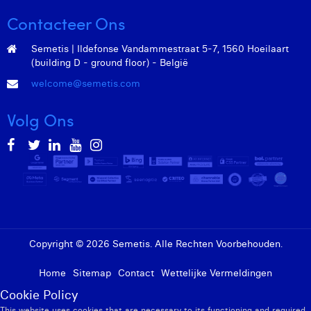
Margaux Marien
Contacteer Ons
Margaux Snakkers
Semetis | Ildefonse Vandammestraat 5-7, 1560 Hoeilaart
(building D - ground floor) - België
Mathias Segers
welcome@semetis.com
Matthias Langenaeker
Volg Ons
Ninon Chevalier
Olivia Lohest
Pieter Maesmans
Sebastiaan Reeskamp
Sven Bosschem
Copyright © 2026 Semetis. Alle Rechten Voorbehouden.
Thomas Kurevic
Home
Sitemap
Contact
Wettelijke Vermeldingen
Thomas Riis
Cookie Policy
This website uses cookies that are necessary to its functioning and required