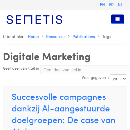
EN
FR
NL
Home
U bent hier:
Home
Resources
Publications
Tags
Diensten
Digitale Marketing
Wie zijn wij
Digital Advertising
Geef deel van titel in
Pers & Publicaties
Digital Business Intelligence
Onze Geschiedenis
Weergegeven #
Klanten
Technologie
Het Team
Artikels
Vacatures
Trainingen
Onze Waarden
Presentaties en Cases
Anouk Allegaert
Succesvolle campagnes
Contact
Omnicom Media Group
Persberichten
Strategy Director
Arthur Collard
dankzij AI-aangestuurde
Certificeringen
Digital Business Analyst
Camille Servais
doelgroepen: De case van
Digital Business Consultant NL
Charlie Deschamps