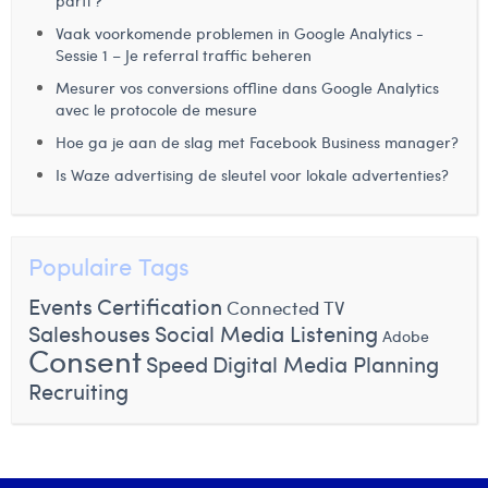
parti ?
Laura Rooseleer
Vaak voorkomende problemen in Google Analytics -
Sessie 1 – Je referral traffic beheren
Laura Verhelst
Mesurer vos conversions offline dans Google Analytics
avec le protocole de mesure
Lena Pignoloni
Hoe ga je aan de slag met Facebook Business manager?
Leonard Dierickx
Is Waze advertising de sleutel voor lokale advertenties?
Linda Kraim
Lisa Protin
Populaire Tags
Lore Fierens
Events
Certification
Connected TV
Saleshouses
Social Media Listening
Lotte Vranckx
Adobe
Consent
Speed
Digital Media Planning
Louis Nassogne
Recruiting
Lucas Taels
Manon Houppertz