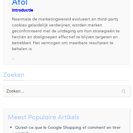
Atol
Digital Business Intern
Dhan Claes
Introductie
Naarmate de marketingwereld evolueert en third-party
Diane Tremouroux
cookies geleidelijk verdwijnen, worden merken
geconfronteerd met de uitdaging om hun strategieën te
Edouard Polet
herzien en doelgroepen effectief te blijven targeten en
betrekken. Het vermogen om meetbare resultaten te
Elio Civalleri
behalen is
Eliott Pousset
...
Floriane Defacqz
Zoeken
Glenn Vanderlinden
Hanne Van Loock
Janne Beke
Meest Populaire Artikels
Jonas Geiregat
Qu’est-ce que le Google Shopping et comment en tirer
Justine Cremer