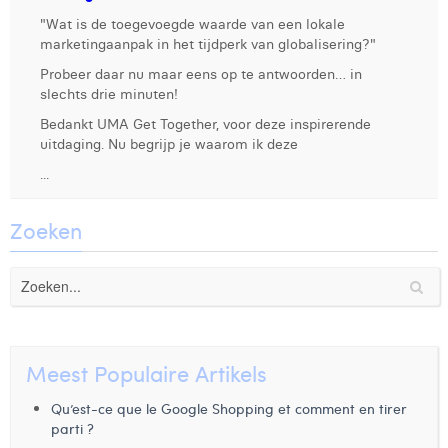
"Wat is de toegevoegde waarde van een lokale
Digital Business Intern
Dhan Claes
marketingaanpak in het tijdperk van globalisering?"
Diane Tremouroux
Probeer daar nu maar eens op te antwoorden… in
slechts drie minuten!
Edouard Polet
Bedankt UMA Get Together, voor deze inspirerende
uitdaging. Nu begrijp je waarom ik deze
Elio Civalleri
...
Eliott Pousset
Zoeken
Floriane Defacqz
Glenn Vanderlinden
Hanne Van Loock
Janne Beke
Meest Populaire Artikels
Jonas Geiregat
Qu’est-ce que le Google Shopping et comment en tirer
parti ?
Justine Cremer