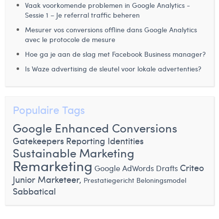
Vaak voorkomende problemen in Google Analytics -
Laura Rooseleer
Sessie 1 – Je referral traffic beheren
Mesurer vos conversions offline dans Google Analytics
Laura Verhelst
avec le protocole de mesure
Lena Pignoloni
Hoe ga je aan de slag met Facebook Business manager?
Is Waze advertising de sleutel voor lokale advertenties?
Leonard Dierickx
Linda Kraim
Populaire Tags
Lisa Protin
Google Enhanced Conversions
Lore Fierens
Gatekeepers
Reporting Identities
Lotte Vranckx
Sustainable Marketing
Remarketing
Criteo
Google AdWords Drafts
Louis Nassogne
Junior Marketeer,
Prestatiegericht Beloningsmodel
Lucas Taels
Sabbatical
Manon Houppertz