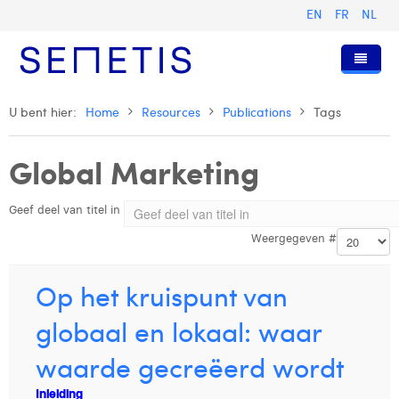
EN
FR
NL
Home
U bent hier:
Home
Resources
Publications
Tags
Diensten
Global Marketing
Wie zijn wij
Digital Advertising
Geef deel van titel in
Pers & Publicaties
Digital Business Intelligence
Onze Geschiedenis
Weergegeven #
Klanten
Technologie
Het Team
Artikels
Vacatures
Trainingen
Onze Waarden
Presentaties en Cases
Anouk Allegaert
Op het kruispunt van
Contact
Omnicom Media Group
Persberichten
Strategy Director
Arthur Collard
globaal en lokaal: waar
Certificeringen
Digital Business Analyst
Camille Servais
waarde gecreëerd wordt
Digital Business Consultant NL
Charlie Deschamps
Inleiding