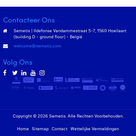
Margaux Marien
Margaux Snakkers
Contacteer Ons
Mathias Segers
Semetis | Ildefonse Vandammestraat 5-7, 1560 Hoeilaart
(building D - ground floor) - België
Matthias Langenaeker
welcome@semetis.com
Ninon Chevalier
Volg Ons
Olivia Lohest
Pieter Maesmans
Sebastiaan Reeskamp
Sven Bosschem
Thomas Kurevic
Copyright © 2026 Semetis. Alle Rechten Voorbehouden.
Thomas Riis
Home
Sitemap
Contact
Wettelijke Vermeldingen