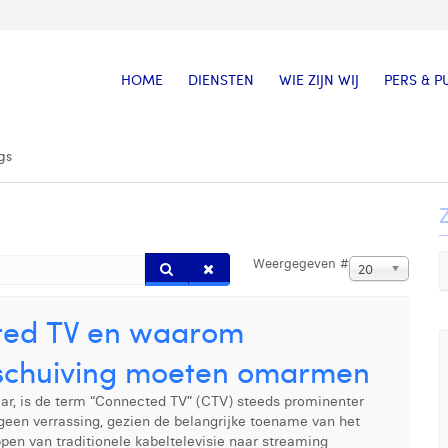
HOME
DIENSTEN
WIE ZIJN WIJ
PERS & P
gs
Weergegeven #
20
ted TV en waarom
rschuiving moeten omarmen
aar, is de term “Connected TV” (CTV) steeds prominenter
geen verrassing, gezien de belangrijke toename van het
pen van traditionele kabeltelevisie naar streaming