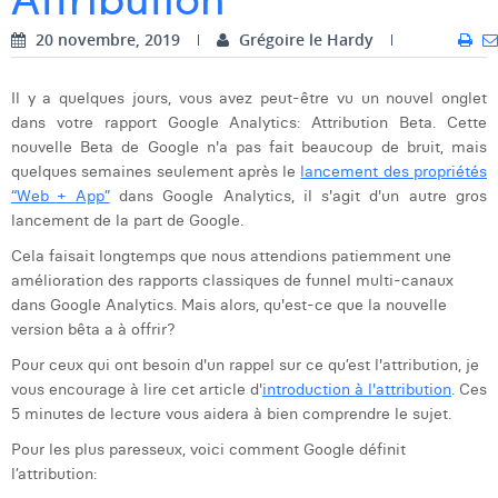
Dhan Claes
20 novembre, 2019
Grégoire le Hardy
Diane Tremouroux
Il y a quelques jours, vous avez peut-être vu un nouvel onglet
dans votre rapport Google Analytics: Attribution Beta. Cette
Edouard Polet
nouvelle Beta de Google n'a pas fait beaucoup de bruit, mais
Elio Civalleri
quelques semaines seulement après le
lancement des propriétés
“Web + App”
dans Google Analytics, il s'agit d'un autre gros
Eliott Pousset
lancement de la part de Google.
Cela faisait longtemps que nous attendions patiemment une
Floriane Defacqz
amélioration des rapports classiques de funnel multi-canaux
Hanne Van Loock
dans Google Analytics. Mais alors, qu'est-ce que la nouvelle
version bêta a à offrir?
Janne Beke
Pour ceux qui ont besoin d'un rappel sur ce qu’est l'attribution, je
vous encourage à lire cet article d'
introduction à l'attribution
. Ces
Jonas Geiregat
5 minutes de lecture vous aidera à bien comprendre le sujet.
Justine Cremer
Pour les plus paresseux, voici comment Google définit
l’attribution:
Laura Rooseleer