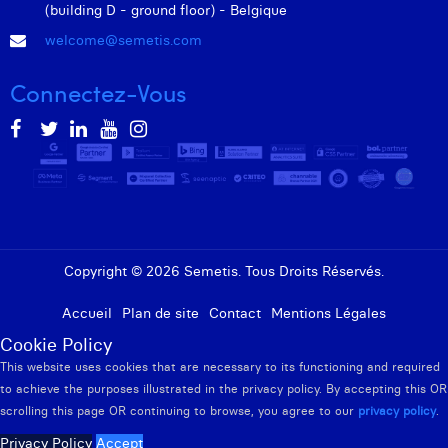
(building D - ground floor) - Belgique
welcome@semetis.com
Connectez-Vous
Copyright © 2026 Semetis. Tous Droits Réservés.
Accueil
Plan de site
Contact
Mentions Légales
Cookie Policy
This website uses cookies that are necessary to its functioning and required
to achieve the purposes illustrated in the privacy policy. By accepting this OR
scrolling this page OR continuing to browse, you agree to our
privacy policy
.
Privacy Policy
Accept