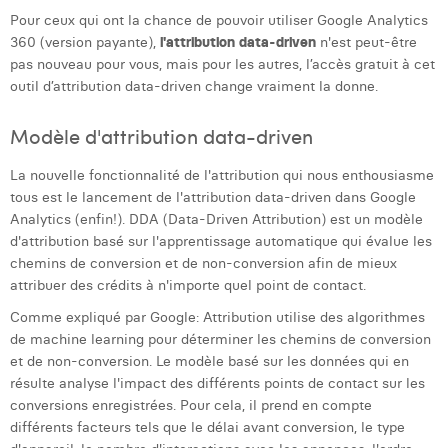
Margaux Snakkers
Pour ceux qui ont la chance de pouvoir utiliser Google Analytics
360 (version payante),
l'attribution data-driven
n'est peut-être
Mathias Segers
pas nouveau pour vous, mais pour les autres, l’accès gratuit à cet
outil d’attribution data-driven change vraiment la donne.
Matthias Langenaeker
Modèle d'attribution data-driven
Ninon Chevalier
La nouvelle fonctionnalité de l'attribution qui nous enthousiasme
Olivia Lohest
tous est le lancement de l'attribution data-driven dans Google
Pieter Maesmans
Analytics (enfin!). DDA (Data-Driven Attribution) est un modèle
d'attribution basé sur l'apprentissage automatique qui évalue les
Sebastiaan Reeskamp
chemins de conversion et de non-conversion afin de mieux
attribuer des crédits à n'importe quel point de contact.
Sven Bosschem
Comme expliqué par Google: Attribution utilise des algorithmes
Thomas Kurevic
de machine learning pour déterminer les chemins de conversion
et de non-conversion. Le modèle basé sur les données qui en
Thomas Riis
résulte analyse l'impact des différents points de contact sur les
conversions enregistrées. Pour cela, il prend en compte
Victor Hayot
différents facteurs tels que le délai avant conversion, le type