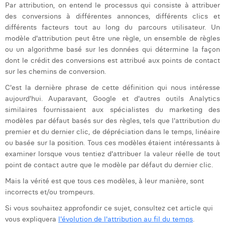
Par attribution, on entend le processus qui consiste à attribuer
Laura Verhelst
des conversions à différentes annonces, différents clics et
différents facteurs tout au long du parcours utilisateur. Un
Lena Pignoloni
modèle d'attribution peut être une règle, un ensemble de règles
ou un algorithme basé sur les données qui détermine la façon
Leonard Dierickx
dont le crédit des conversions est attribué aux points de contact
sur les chemins de conversion.
Linda Kraim
C'est la dernière phrase de cette définition qui nous intéresse
Lisa Protin
aujourd'hui. Auparavant, Google et d'autres outils Analytics
similaires fournissaient aux spécialistes du marketing des
Lore Fierens
modèles par défaut basés sur des règles, tels que l'attribution du
premier et du dernier clic, de dépréciation dans le temps, linéaire
Lotte Vranckx
ou basée sur la position. Tous ces modèles étaient intéressants à
Louis Nassogne
examiner lorsque vous tentiez d'attribuer la valeur réelle de tout
point de contact autre que le modèle par défaut du dernier clic.
Lucas Taels
Mais la vérité est que tous ces modèles, à leur manière, sont
incorrects et/ou trompeurs.
Manon Houppertz
Si vous souhaitez approfondir ce sujet, consultez cet article qui
Margaux Marien
vous expliquera
l'évolution de l'attribution au fil du temps
.