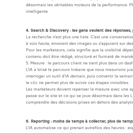
désormais les véritables moteurs de la performance. Plu
intelligente.
4. Search & Discovery : les gens veulent des réponses, 
La recherche n’est plus une liste. C’est une conversatio
à voix haute, envoient des images ou s’appuient sur des 
Pour les marketeurs, cela signifie que la visibilité d
contenu doit être rédigé, structuré et formaté de manièr
5. Mesure : le parcours client ne tient plus dans un da
L’IA a brisé le parcours linéaire que nous mesurions jusq
interroger un outil d’IA demain, puis convertir la semain
le clic ne permet plus de suivre ces étapes invisibles.
Les marketeurs doivent repenser la mesure avec une app
passe sur le site et ce qui se joue désormais dans les 
comprendre des décisions prises en dehors des analytic
6. Reporting : moins de temps à collecter, plus de temps
L’IA automatise ce qui prenait autrefois des heures : e