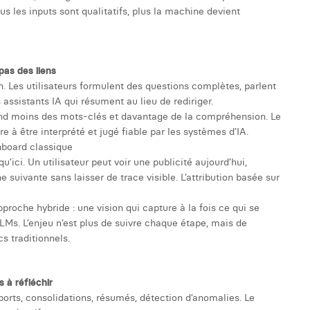
s les inputs sont qualitatifs, plus la machine devient
pas des liens
n. Les utilisateurs formulent des questions complètes, parlent
assistants IA qui résument au lieu de rediriger.
épend moins des mots-clés et davantage de la compréhension. Le
e à être interprété et jugé fiable par les systèmes d’IA.
shboard classique
u’ici. Un utilisateur peut voir une publicité aujourd’hui,
e suivante sans laisser de trace visible. L’attribution basée sur
roche hybride : une vision qui capture à la fois ce qui se
LLMs. L’enjeu n’est plus de suivre chaque étape, mais de
s traditionnels.
 à réfléchir
xports, consolidations, résumés, détection d’anomalies. Le