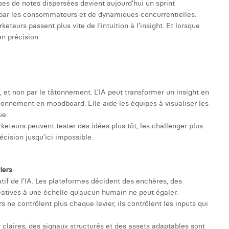
ses de notes dispersées devient aujourd’hui un sprint
s par les consommateurs et de dynamiques concurrentielles.
teurs passent plus vite de l’intuition à l’insight. Et lorsque
en précision.
, et non par le tâtonnement. L’IA peut transformer un insight en
tionnement en moodboard. Elle aide les équipes à visualiser les
ue.
rketeurs peuvent tester des idées plus tôt, les challenger plus
cision jusqu’ici impossible.
iers
tif de l’IA. Les plateformes décident des enchères, des
tives à une échelle qu’aucun humain ne peut égaler.
ne contrôlent plus chaque levier, ils contrôlent les inputs qui
 claires, des signaux structurés et des assets adaptables sont