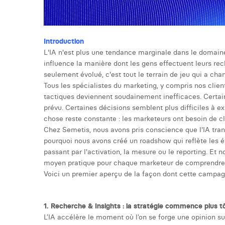
Introduction
L'IA n'est plus une tendance marginale dans le domaine
influence la manière dont les gens effectuent leurs rec
seulement évolué, c'est tout le terrain de jeu qui a cha
Tous les spécialistes du marketing, y compris nos clie
tactiques deviennent soudainement inefficaces. Certa
prévu. Certaines décisions semblent plus difficiles à ex
chose reste constante : les marketeurs ont besoin de cl
Chez Semetis, nous avons pris conscience que l'IA tra
pourquoi nous avons créé un roadshow qui reflète les ét
passant par l'activation, la mesure ou le reporting. E
moyen pratique pour chaque marketeur de comprendre l
Voici un premier aperçu de la façon dont cette campagne
1. Recherche & Insights : la stratégie commence plus t
L’IA accélère le moment où l’on se forge une opinion 