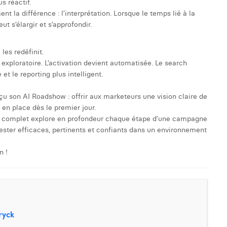
s réactif.
nt la différence : l’interprétation. Lorsque le temps lié à la
t s’élargir et s’approfondir.
les redéfinit.
 exploratoire. L’activation devient automatisée. Le search
t le reporting plus intelligent.
u son AI Roadshow : offrir aux marketeurs une vision claire de
en place dès le premier jour.
how complet explore en profondeur chaque étape d’une campagne
ter efficaces, pertinents et confiants dans un environnement
n !
ryck