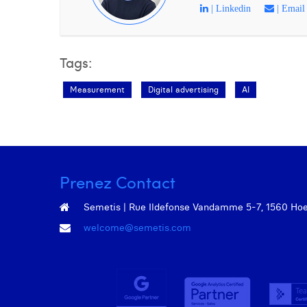
| Linkedin
| Email
Tags:
Measurement
Digital advertising
AI
Prenez Contact
Semetis | Rue Ildefonse Vandamme 5-7, 1560 Hoeil
welcome@semetis.com