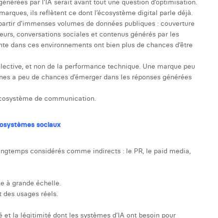
énérées par l’IA serait avant tout une question d’optimisation.
marques, ils reflètent ce dont l’écosystème digital parle déjà.
 partir d’immenses volumes de données publiques : couverture
eurs, conversations sociales et contenus générés par les
nte dans ces environnements ont bien plus de chances d’être
 collective, et non de la performance technique. Une marque peu
rnes a peu de chances d’émerger dans les réponses générées
l’écosystème de communication.
écosystèmes sociaux
ongtemps considérés comme indirects : le PR, le paid media,
ce à grande échelle.
t des usages réels.
é et la légitimité dont les systèmes d’IA ont besoin pour