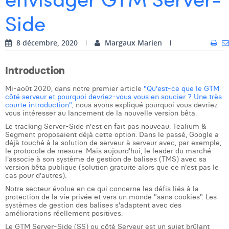
Side
Dhan Claes
Diane Tremouroux
8 décembre, 2020
Margaux Marien
Edouard Polet
Introduction
Elio Civalleri
Mi-août 2020, dans notre premier article
"Qu'est-ce que le GTM
côté serveur et pourquoi devriez-vous vous en soucier ? Une très
Eliott Pousset
courte introduction"
, nous avons expliqué pourquoi vous devriez
vous intéresser au lancement de la nouvelle version bêta.
Floriane Defacqz
Le tracking Server-Side n'est en fait pas nouveau. Tealium &
Segment proposaient déjà cette option. Dans le passé, Google a
Hanne Van Loock
déjà touché à la solution de serveur à serveur avec, par exemple,
le protocole de mesure. Mais aujourd'hui, le leader du marché
l'associe à son système de gestion de balises (TMS) avec sa
Janne Beke
version bêta publique (solution gratuite alors que ce n'est pas le
cas pour d'autres).
Jonas Geiregat
Notre secteur évolue en ce qui concerne les défis liés à la
protection de la vie privée et vers un monde "sans cookies". Les
Justine Cremer
systèmes de gestion des balises s'adaptent avec des
améliorations réellement positives.
Laura Rooseleer
Le GTM Server-Side (SS) ou côté Serveur est un sujet brûlant