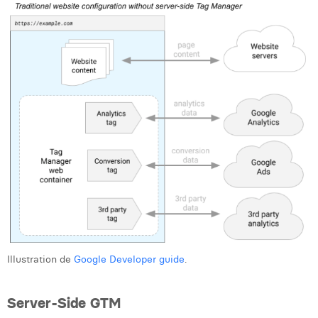
Margaux Snakkers
Mathias Segers
Matthias Langenaeker
Ninon Chevalier
Olivia Lohest
Pieter Maesmans
Sebastiaan Reeskamp
Sven Bosschem
Thomas Kurevic
Illustration de
Google Developer guide
.
Thomas Riis
Victor Hayot
Server-Side GTM