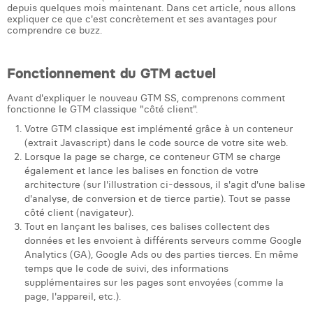
depuis quelques mois maintenant. Dans cet article, nous allons
Laura Verhelst
expliquer ce que c'est concrètement et ses avantages pour
comprendre ce buzz.
Lena Pignoloni
Fonctionnement du GTM
actuel
Leonard Dierickx
Avant d'expliquer le nouveau GTM SS, comprenons comment
Linda Kraim
fonctionne le GTM classique "côté client".
Lisa Protin
Votre GTM classique est implémenté grâce à un conteneur
(extrait Javascript) dans le code source de votre site web.
Lore Fierens
Lorsque la page se charge, ce conteneur GTM se charge
également et lance les balises en fonction de votre
Lotte Vranckx
architecture (sur l'illustration ci-dessous, il s'agit d'une balise
d'analyse, de conversion et de tierce partie). Tout se passe
Louis Nassogne
côté client (navigateur).
Tout en lançant les balises, ces balises collectent des
Lucas Taels
données et les envoient à différents serveurs comme Google
Analytics (GA), Google Ads ou des parties tierces. En même
Manon Houppertz
temps que le code de suivi, des informations
supplémentaires sur les pages sont envoyées (comme la
Margaux Marien
page, l'appareil, etc.).