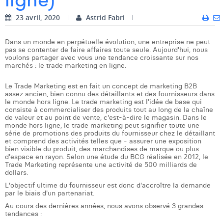
Dhan Claes
23 avril, 2020
Astrid Fabri
Diane Tremouroux
Dans un monde en perpétuelle évolution, une entreprise ne peut
pas se contenter de faire affaires toute seule. Aujourd'hui, nous
Edouard Polet
voulons partager avec vous une tendance croissante sur nos
marchés : le trade marketing en ligne.
Elio Civalleri
Le Trade Marketing est en fait un concept de marketing B2B
assez ancien, bien connu des détaillants et des fournisseurs dans
Eliott Pousset
le monde hors ligne. Le trade marketing est l'idée de base qui
consiste à commercialiser des produits tout au long de la chaîne
Floriane Defacqz
de valeur et au point de vente, c'est-à-dire le magasin. Dans le
monde hors ligne, le trade marketing peut signifier toute une
série de promotions des produits du fournisseur chez le détaillant
Hanne Van Loock
et comprend des activités telles que - assurer une exposition
bien visible du produit, des marchandises de marque ou plus
Janne Beke
d'espace en rayon. Selon une étude du BCG réalisée en 2012, le
Trade Marketing représente une activité de 500 milliards de
dollars.
Jonas Geiregat
L'objectif ultime du fournisseur est donc d'accroître la demande
Justine Cremer
par le biais d'un partenariat.
Au cours des dernières années, nous avons observé 3 grandes
Laura Rooseleer
tendances :