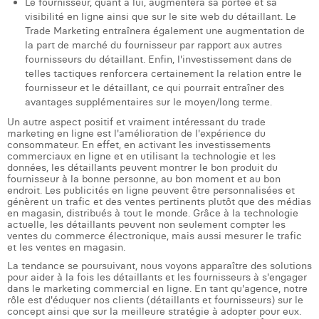
Le fournisseur, quant à lui, augmentera sa portée et sa
William Rezette
visibilité en ligne ainsi que sur le site web du détaillant. Le
Trade Marketing entraînera également une augmentation de
Yaël Vanhoe
la part de marché du fournisseur par rapport aux autres
fournisseurs du détaillant. Enfin, l'investissement dans de
telles tactiques renforcera certainement la relation entre le
fournisseur et le détaillant, ce qui pourrait entraîner des
avantages supplémentaires sur le moyen/long terme.
Un autre aspect positif et vraiment intéressant du trade
marketing en ligne est l'amélioration de l'expérience du
consommateur. En effet, en activant les investissements
commerciaux en ligne et en utilisant la technologie et les
données, les détaillants peuvent montrer le bon produit du
fournisseur à la bonne personne, au bon moment et au bon
endroit. Les publicités en ligne peuvent être personnalisées et
génèrent un trafic et des ventes pertinents plutôt que des médias
en magasin, distribués à tout le monde. Grâce à la technologie
actuelle, les détaillants peuvent non seulement compter les
ventes du commerce électronique, mais aussi mesurer le trafic
et les ventes en magasin.
La tendance se poursuivant, nous voyons apparaître des solutions
pour aider à la fois les détaillants et les fournisseurs à s'engager
dans le marketing commercial en ligne. En tant qu'agence, notre
rôle est d'éduquer nos clients (détaillants et fournisseurs) sur le
concept ainsi que sur la meilleure stratégie à adopter pour eux.