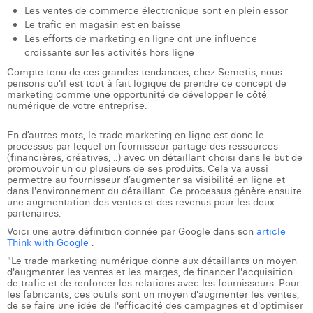
Les ventes de commerce électronique sont en plein essor
Laura Verhelst
Le trafic en magasin est en baisse
Les efforts de marketing en ligne ont une influence
Lena Pignoloni
croissante sur les activités hors ligne
Compte tenu de ces grandes tendances, chez Semetis, nous
Leonard Dierickx
pensons qu'il est tout à fait logique de prendre ce concept de
marketing comme une opportunité de développer le côté
Linda Kraim
numérique de votre entreprise.
Lisa Protin
En d’autres mots, le trade marketing en ligne est donc le
processus par lequel un fournisseur partage des ressources
Lore Fierens
(financières, créatives, ..) avec un détaillant choisi dans le but de
promouvoir un ou plusieurs de ses produits. Cela va aussi
permettre au fournisseur d’augmenter sa visibilité en ligne et
Lotte Vranckx
dans l'environnement du détaillant. Ce processus génère ensuite
une augmentation des ventes et des revenus pour les deux
Louis Nassogne
partenaires.
Voici une autre définition donnée par Google dans son
article
Lucas Taels
Think with Google
:
"Le trade marketing numérique donne aux détaillants un moyen
Manon Houppertz
d'augmenter les ventes et les marges, de financer l'acquisition
de trafic et de renforcer les relations avec les fournisseurs. Pour
les fabricants, ces outils sont un moyen d'augmenter les ventes,
Margaux Marien
de se faire une idée de l'efficacité des campagnes et d'optimiser