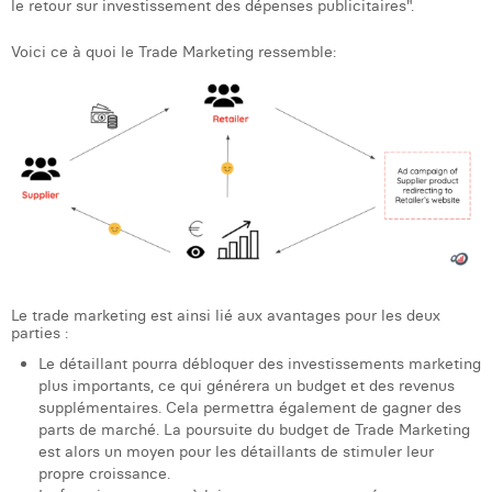
le retour sur investissement des dépenses publicitaires".
Margaux Snakkers
Voici ce à quoi le Trade Marketing ressemble:
Mathias Segers
Matthias Langenaeker
Ninon Chevalier
Olivia Lohest
Pieter Maesmans
Sebastiaan Reeskamp
Le trade marketing est ainsi lié aux avantages pour les deux
Sven Bosschem
parties :
Le détaillant pourra débloquer des investissements marketing
Thomas Kurevic
plus importants, ce qui générera un budget et des revenus
supplémentaires. Cela permettra également de gagner des
Thomas Riis
parts de marché. La poursuite du budget de Trade Marketing
est alors un moyen pour les détaillants de stimuler leur
Victor Hayot
propre croissance.