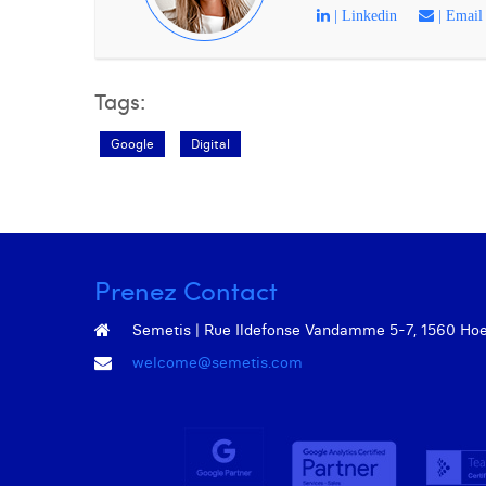
| Linkedin
| Email
Tags:
Google
Digital
Prenez Contact
Semetis | Rue Ildefonse Vandamme 5-7, 1560 Hoeil
welcome@semetis.com