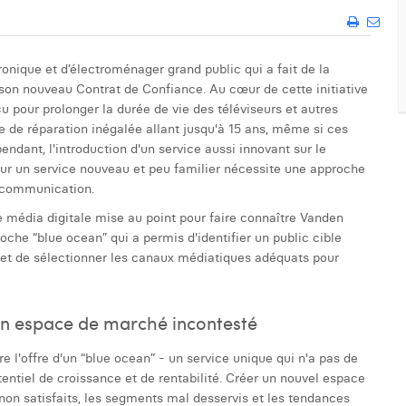
ronique et d’électroménager grand public qui a fait de la
 son nouveau Contrat de Confiance. Au cœur de cette initiative
u pour prolonger la durée de vie des téléviseurs et autres
ie de réparation inégalée allant jusqu'à 15 ans, même si ces
ndant, l'introduction d'un service aussi innovant sur le
ur un service nouveau et peu familier nécessite une approche
e communication.
e média digitale mise au point pour faire connaître Vanden
oche “blue ocean” qui a permis d'identifier un public cible
s et de sélectionner les canaux médiatiques adéquats pour
un espace de marché incontesté
re l'offre d'un “blue ocean” - un service unique qui n'a pas de
ntiel de croissance et de rentabilité. Créer un nouvel espace
non satisfaits, les segments mal desservis et les tendances