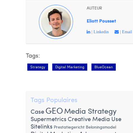
AUTEUR
Eliott Pousset
| Linkedin
| Email
Tags:
Strategy
Digital Marketing
BlueOcean
Tags Populaires
GEO
Media Strategy
Case
Supermetrics
Creative Media Use
Sitelinks
Prestatiegericht Beloningsmodel