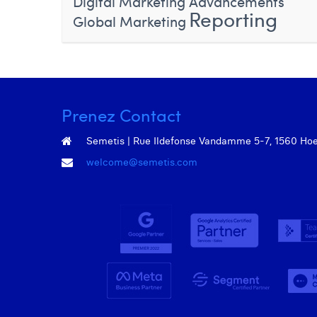
Digital Marketing Advancements
Reporting
Global Marketing
Prenez Contact
Semetis | Rue Ildefonse Vandamme 5-7, 1560 Hoeil
welcome@semetis.com