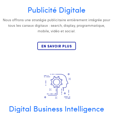
Publicité Digitale
Dhan Claes
Diane Tremouroux
Nous offrons une stratégie publicitaire entièrement intégrée pour
tous les canaux digitaux : search, display, programmatique,
Edouard Polet
mobile, vidéo et social.
Elio Civalleri
EN SAVOIR PLUS
Eliott Pousset
Floriane Defacqz
Hanne Van Loock
Janne Beke
Jonas Geiregat
Justine Cremer
Digital Business Intelligence
Laura Rooseleer