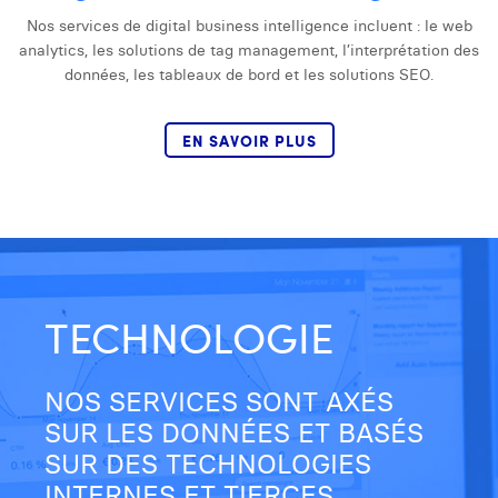
Laura Verhelst
Nos services de digital business intelligence incluent : le web
analytics, les solutions de tag management, l’interprétation des
Lena Pignoloni
données, les tableaux de bord et les solutions SEO.
Leonard Dierickx
EN SAVOIR PLUS
Linda Kraim
Lisa Protin
Lore Fierens
Lotte Vranckx
TECHNOLOGIE
Louis Nassogne
Lucas Taels
NOS SERVICES SONT AXÉS
Manon Houppertz
SUR LES DONNÉES ET BASÉS
SUR DES TECHNOLOGIES
Margaux Marien
INTERNES ET TIERCES.