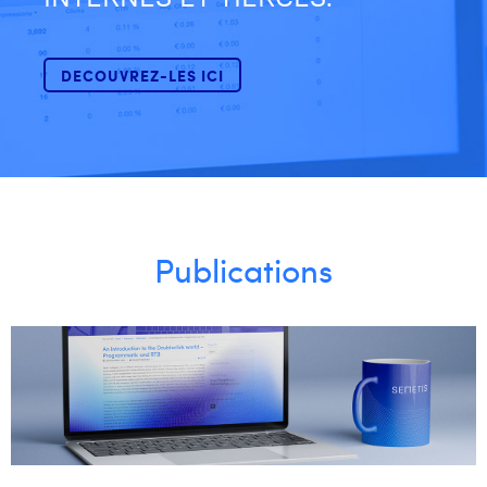
Margaux Snakkers
Mathias Segers
DECOUVREZ-LES ICI
Matthias Langenaeker
Ninon Chevalier
Olivia Lohest
Pieter Maesmans
Publications
Sebastiaan Reeskamp
Sven Bosschem
Thomas Kurevic
Thomas Riis
Victor Hayot