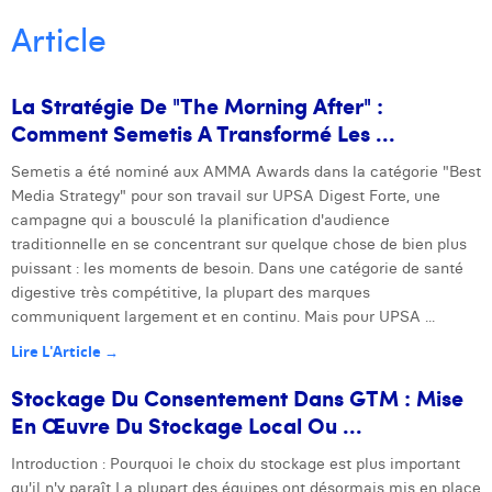
William Rezette
Article
Yaël Vanhoe
La Stratégie De "The Morning After" :
Comment Semetis A Transformé Les ...
Semetis a été nominé aux AMMA Awards dans la catégorie "Best
Next
Media Strategy" pour son travail sur UPSA Digest Forte, une
campagne qui a bousculé la planification d'audience
traditionnelle en se concentrant sur quelque chose de bien plus
puissant : les moments de besoin. Dans une catégorie de santé
digestive très compétitive, la plupart des marques
communiquent largement et en continu. Mais pour UPSA ...
Lire L'Article →
Stockage Du Consentement Dans GTM : Mise
En Œuvre Du Stockage Local Ou ...
Introduction : Pourquoi le choix du stockage est plus important
qu'il n'y paraît La plupart des équipes ont désormais mis en place