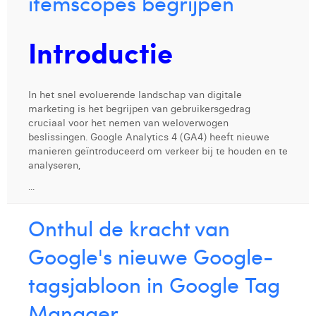
itemscopes begrijpen
Digital Business Intern
Dhan Claes
Introductie
Diane Tremouroux
Edouard Polet
In het snel evoluerende landschap van digitale
Elio Civalleri
marketing is het begrijpen van gebruikersgedrag
cruciaal voor het nemen van weloverwogen
Eliott Pousset
beslissingen. Google Analytics 4 (GA4) heeft nieuwe
manieren geïntroduceerd om verkeer bij te houden en te
Floriane Defacqz
analyseren,
...
Glenn Vanderlinden
Hanne Van Loock
Onthul de kracht van
Janne Beke
Google's nieuwe Google-
Jonas Geiregat
tagsjabloon in Google Tag
Justine Cremer
Manager