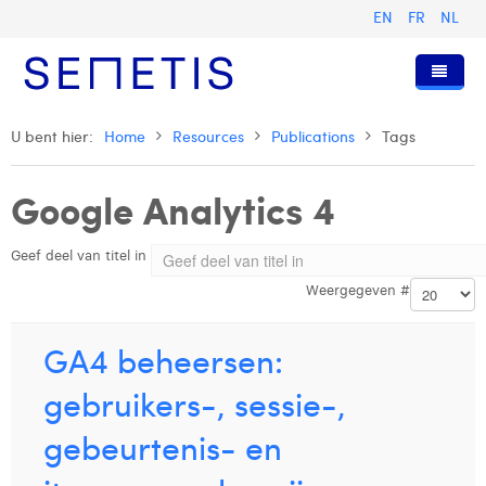
EN
FR
NL
Home
U bent hier:
Home
Resources
Publications
Tags
Diensten
Google Analytics 4
Wie zijn wij
Digital Advertising
Geef deel van titel in
Pers & Publicaties
Digital Business Intelligence
Onze Geschiedenis
Weergegeven #
Klanten
Technologie
Het Team
Artikels
Vacatures
Trainingen
Onze Waarden
Presentaties en Cases
Anouk Allegaert
GA4 beheersen:
Contact
Omnicom Media Group
Persberichten
Strategy Director
Arthur Collard
gebruikers-, sessie-,
Certificeringen
Digital Business Analyst
Camille Servais
gebeurtenis- en
Digital Business Consultant NL
Charlie Deschamps