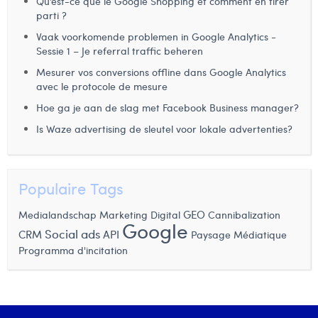
Qu’est-ce que le Google Shopping et comment en tirer
Margaux Marien
parti ?
Vaak voorkomende problemen in Google Analytics -
Margaux Snakkers
Sessie 1 – Je referral traffic beheren
Mathias Segers
Mesurer vos conversions offline dans Google Analytics
avec le protocole de mesure
Matthias Langenaeker
Hoe ga je aan de slag met Facebook Business manager?
Ninon Chevalier
Is Waze advertising de sleutel voor lokale advertenties?
Olivia Lohest
Pieter Maesmans
Populaire Tags
Sebastiaan Reeskamp
GEO
Cannibalization
Medialandschap
Marketing Digital
Google
Social ads
CRM
API
Paysage Médiatique
Sven Bosschem
Programma d'incitation
Thomas Kurevic
Thomas Riis