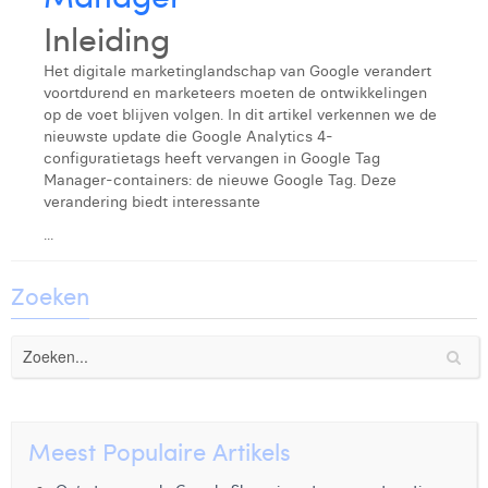
Laura Rooseleer
Inleiding
Laura Verhelst
Het digitale marketinglandschap van Google verandert
voortdurend en marketeers moeten de ontwikkelingen
Lena Pignoloni
op de voet blijven volgen. In dit artikel verkennen we de
nieuwste update die Google Analytics 4-
Leonard Dierickx
configuratietags heeft vervangen in Google Tag
Manager-containers: de nieuwe Google Tag. Deze
Linda Kraim
verandering biedt interessante
...
Lisa Protin
Lore Fierens
Zoeken
Lotte Vranckx
Louis Nassogne
Lucas Taels
Meest Populaire Artikels
Manon Houppertz