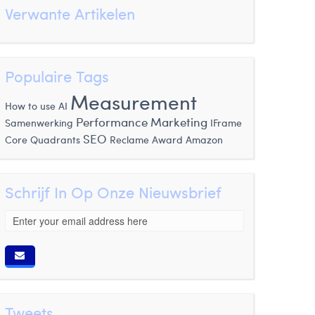
Verwante Artikelen
Populaire Tags
Measurement
How to use AI
Performance Marketing
IFrame
Samenwerking
SEO
Core Quadrants
Award
Amazon
Reclame
Schrijf In Op Onze Nieuwsbrief
Tweets