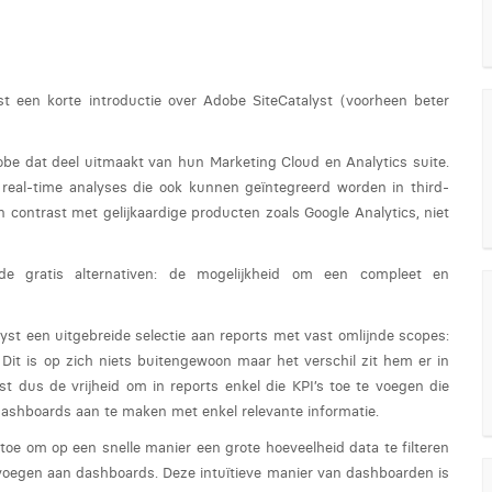
t een korte introductie over Adobe SiteCatalyst (voorheen beter
obe dat deel uitmaakt van hun Marketing Cloud en Analytics suite.
real-time analyses die ook kunnen geïntegreerd worden in third-
in contrast met gelijkaardige producten zoals Google Analytics, niet
de gratis alternativen: de mogelijkheid om een compleet en
yst een uitgebreide selectie aan reports met vast omlijnde scopes:
. Dit is op zich niets buitengewoon maar het verschil zit hem er in
yst dus de vrijheid om in reports enkel die KPI’s toe te voegen die
 dashboards aan te maken met enkel relevante informatie.
 toe om op een snelle manier een grote hoeveelheid data te filteren
 voegen aan dashboards. Deze intuïtieve manier van dashboarden is