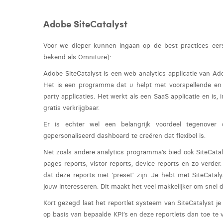
Adobe SiteCatalyst
Voor we dieper kunnen ingaan op de best practices eers
bekend als Omniture):
Adobe SiteCatalyst is een web analytics applicatie van Ad
Het is een programma dat u helpt met voorspellende en 
party applicaties. Het werkt als een SaaS applicatie en is, 
gratis verkrijgbaar.
Er is echter wel een belangrijk voordeel tegenover 
gepersonaliseerd dashboard te creëren dat flexibel is.
Net zoals andere analytics programma’s bied ook SiteCatal
pages reports, vistor reports, device reports en zo verder
dat deze reports niet ‘preset’ zijn. Je hebt met SiteCatal
jouw interesseren. Dit maakt het veel makkelijker om snel
Kort gezegd laat het reportlet systeem van SiteCatalyst je
op basis van bepaalde KPI’s en deze reportlets dan toe te