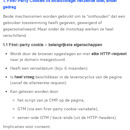
1. First‑Party Cookies vs localStorage: hetzelfde doel, ander
Margaux Marien
gedrag
Margaux Snakkers
Beide mechanismen worden gebruikt om te “onthouden” dat een
gebruiker toestemming heeft gegeven, geweigerd of
Mathias Segers
gepersonaliseerd. Maar onder de motorkap werken ze heel
verschillend.
Matthias Langenaeker
1.1 First-party cookie – belangrijkste eigenschappen
Ninon Chevalier
Wordt door de browser opgeslagen en met
elke HTTP‑request
naar je domein meegestuurd.
Olivia Lohest
Heeft een vervaldatum (bijv. 6 maanden).
Pieter Maesmans
Is
heel vroeg
beschikbaar in de levenscyclus van de pagina
(vanaf de allereerste request).
Sebastiaan Reeskamp
Kan gelezen worden door:
Sven Bosschem
het script van je CMP op de pagina,
Thomas Kurevic
GTM (via een first‑party cookie‑variabele),
server‑side GTM / back‑ends (uit de HTTP‑headers).
Thomas Riis
Implicaties voor consent: