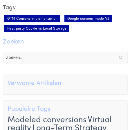
Tags:
GTM Consent Implementation
Google consent mode V2
First party Cookie vs Local Storage
Zoeken
Verwante Artikelen
Populaire Tags
Modeled conversions
Virtual
reality
Long-Term Strategy