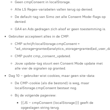
Geen cmpConsent in localStorage.
Alle LS Regex‑variabelen vallen terug op denied.
De default‑tag van Simo zet alle Consent Mode‑flags op
denied.
GA4 en Ads gedragen zich alsof er geen toestemming is.
Gebruiker accepteert alles in de CMP:
CMP schrijft:localStorage.cmpConsent =
"ad_storage=granted|analytics_storage=granted|ad_user_d
CMP pusht cmp_consent_updated.
Jouw update‑tag stuurt een Consent Mode update met
alle vier de signalen op granted.
Dag 10 – gebruiker wist cookies, maar geen site‑data:
De CMP‑cookie (als die bestond) is weg, maar
localStorage.cmpConsent bestaat nog.
Bij de volgende pageview:
{{JS – cmpConsent (localStorage)}} geeft de
opgeslagen string terug.