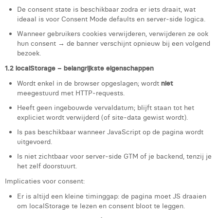
Victor Hayot
De consent state is beschikbaar zodra er iets draait, wat
ideaal is voor Consent Mode defaults en server‑side logica.
William Rezette
Wanneer gebruikers cookies verwijderen, verwijderen ze ook
Yaël Vanhoe
hun consent → de banner verschijnt opnieuw bij een volgend
bezoek.
1.2 localStorage – belangrijkste eigenschappen
Wordt enkel in de browser opgeslagen; wordt
niet
meegestuurd met HTTP‑requests.
Heeft geen ingebouwde vervaldatum; blijft staan tot het
expliciet wordt verwijderd (of site‑data gewist wordt).
Is pas beschikbaar wanneer JavaScript op de pagina wordt
uitgevoerd.
Is niet zichtbaar voor server‑side GTM of je backend, tenzij je
het zelf doorstuurt.
Implicaties voor consent:
Er is altijd een kleine timinggap: de pagina moet JS draaien
om localStorage te lezen en consent bloot te leggen.