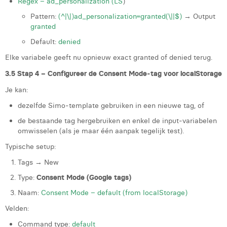
Regex – ad_personalization (LS
)
Pattern:
(^|\|)ad_personalization=granted(\||$)
→ Output
granted
Default:
denied
Elke variabele geeft nu opnieuw exact granted of denied terug.
3.5 Stap 4 – Configureer de Consent Mode‑tag voor localStorage
Je kan:
dezelfde Simo‑template gebruiken in een nieuwe tag, of
de bestaande tag hergebruiken en enkel de input‑variabelen
omwisselen (als je maar één aanpak tegelijk test).
Typische setup:
Tags → New
Type:
Consent Mode (Google tags)
Naam:
Consent Mode – default (from localStorage)
Velden:
Command type:
default