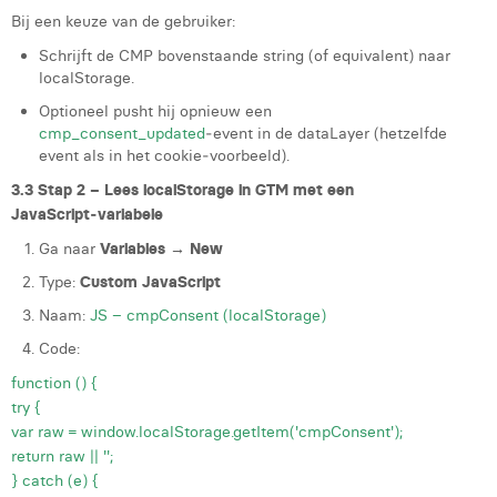
Bij een keuze van de gebruiker:
Schrijft de CMP bovenstaande string (of equivalent) naar
localStorage.
Optioneel pusht hij opnieuw een
cmp_consent_updated
‑event in de dataLayer (hetzelfde
event als in het cookie‑voorbeeld).
3.3 Stap 2 – Lees localStorage in GTM met een
JavaScript‑variabele
Ga naar
Variables → New
Type:
Custom JavaScript
Naam:
JS – cmpConsent (localStorage)
Code:
function () {
try {
var raw = window.localStorage.getItem('cmpConsent');
return raw || '';
} catch (e) {