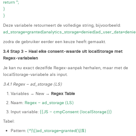
return '';
}
}
Deze variabele retourneert de volledige string, bijvoorbeeld:
ad_storage=granted|analytics_storage=denied|ad_user_data=denie
zodra de gebruiker eerder een keuze heeft gemaakt.
3.4 Stap 3 – Haal elke consent‑waarde uit localStorage met
Regex‑variabelen
Je kan nu exact dezelfde Regex‑aanpak herhalen, maar met de
localStorage‑variabele als input.
3.4.1 Regex – ad_storage (LS)
Variables → New →
Regex Table
Naam:
Regex – ad_storage (LS)
Input variable:
{{JS – cmpConsent (localStorage)}}
Tabel:
Pattern:
(^|\|)ad_storage=granted(\||$)