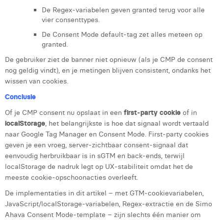
De Regex‑variabelen geven granted terug voor alle
vier consenttypes.
De Consent Mode default‑tag zet alles meteen op
granted.
De gebruiker ziet de banner niet opnieuw (als je CMP de consent
nog geldig vindt), en je metingen blijven consistent, ondanks het
wissen van cookies.
Conclusie
Of je CMP consent nu opslaat in een
first‑party cookie
of in
localStorage
, het belangrijkste is hoe dat signaal wordt vertaald
naar Google Tag Manager en Consent Mode. First‑party cookies
geven je een vroeg, server‑zichtbaar consent‑signaal dat
eenvoudig herbruikbaar is in sGTM en back‑ends, terwijl
localStorage de nadruk legt op UX‑stabiliteit omdat het de
meeste cookie‑opschoonacties overleeft.
De implementaties in dit artikel – met GTM‑cookievariabelen,
JavaScript/localStorage‑variabelen, Regex‑extractie en de Simo
Ahava Consent Mode‑template – zijn slechts één manier om