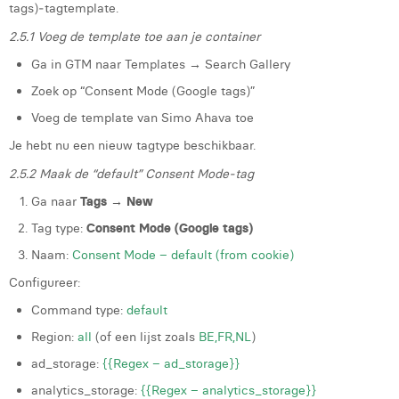
tags)‑tagtemplate.
2.5.1 Voeg de template toe aan je container
Ga in GTM naar Templates → Search Gallery
Zoek op “Consent Mode (Google tags)”
Voeg de template van Simo Ahava toe
Je hebt nu een nieuw tagtype beschikbaar.
2.5.2 Maak de “default” Consent Mode‑tag
Ga naar
Tags → New
Tag type:
Consent Mode (Google tags)
Naam:
Consent Mode – default (from cookie)
Configureer:
Command type:
default
Region:
all
(of een lijst zoals
BE,FR,NL
)
ad_storage:
{{Regex – ad_storage}}
analytics_storage:
{{Regex – analytics_storage}}