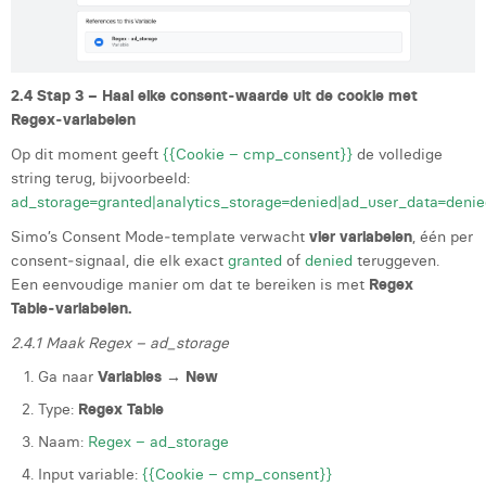
2.4 Stap 3 – Haal elke consent‑waarde uit de cookie met
Regex‑variabelen
Op dit moment geeft
{{Cookie – cmp_consent}}
de volledige
string terug, bijvoorbeeld:
ad_storage=granted|analytics_storage=denied|ad_user_data=denie
Simo’s Consent Mode‑template verwacht
vier variabelen
, één per
consent‑signaal, die elk exact
granted
of
denied
teruggeven.
Een eenvoudige manier om dat te bereiken is met
Regex
Table‑variabelen.
2.4.1 Maak Regex – ad_storage
Ga naar
Variables → New
Type:
Regex Table
Naam:
Regex – ad_storage
Input variable:
{{Cookie – cmp_consent}}