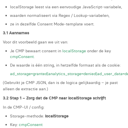
localStorage leest via een eenvoudige JavaScript‑variabele,
waarden normaliseert via Regex / Lookup‑variabelen,
ze in dezelfde Consent Mode‑template voert.
3.1 Aannames
Voor dit voorbeeld gaan we uit van:
Je CMP bewaart consent in
localStorage
onder de key
cmpConsent.
De waarde is één string, in hetzelfde formaat als de cookie:
ad_storage=granted|analytics_storage=denied|ad_user_data=d
(Gebruikt je CMP JSON, dan is de logica gelijkaardig – je past
alleen de extractie aan.)
3.2 Stap 1 – Zorg dat de CMP naar localStorage schrijft
In de CMP‑UI / config:
Storage‑methode:
localStorage
Key:
cmpConsent