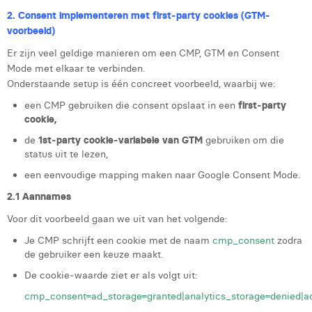
2. Consent implementeren met first-party cookies (GTM-
voorbeeld)
Er zijn veel geldige manieren om een CMP, GTM en Consent
Mode met elkaar te verbinden.
Onderstaande setup is één concreet voorbeeld, waarbij we:
een CMP gebruiken die consent opslaat in een
first‑party
cookie,
de
1st‑party cookie‑variabele van GTM
gebruiken om die
status uit te lezen,
een eenvoudige mapping maken naar Google Consent Mode.
2.1 Aannames
Voor dit voorbeeld gaan we uit van het volgende:
Je CMP schrijft een cookie met de naam
cmp_consent
zodra
de gebruiker een keuze maakt.
De cookie‑waarde ziet er als volgt uit:
cmp_consent=ad_storage=granted|analytics_storage=denied|a