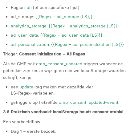
Region:
all
(of een specifieke lijst)
ad_storage:
{{Regex – ad_storage (LS)}}
analytics_storage: {{Regex – analytics_storage (LS)}}
ad_user_data: {{Regex – ad_user_data (LS)}}
ad_personalization: {{Regex – ad_personalization (LS)}}
Trigger:
Consent Initialization – All Pages
Als de CMP ook
cmp_consent_updated
triggert wanneer de
gebruiker zijn keuze wijzigt en nieuwe localStorage‑waarden
schrijft, kan je:
een
update
‑tag maken met dezelfde vier
LS‑Regex‑variabelen,
getriggerd op hetzelfde
cmp_consent_updated‑event.
3.6 Praktisch voorbeeld: localStorage houdt consent stabiel
Een voorbeeldflow:
Dag 1 – eerste bezoek: