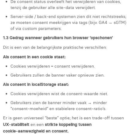
De consent status overleeft het verwijderen van cookies,
tenzij de gebruiker alle site‑data verwijdert.
Server‑side / back‑end systemen zien dit niet rechtstreeks;
ze moeten consent meekrijgen via tags (bijv. GA4 → sGTM)
of via custom parameters.
1.3 Gedrag wanneer gebruikers hun browser ‘opschonen’
Dit is een van de belangrijkste praktische verschillen:
Als consent in een cookie staat:
Cookies verwijderen = consent verwijderen.
Gebruikers zullen de banner vaker opnieuw zien.
Als consent in localStorage staat:
Cookies verwijderen wist de consent‑waarde niet.
Gebruikers zien de banner minder vaak → minder
“consent‑moeheid” en stabielere consent‑ratio’s.
Er is geen universeel “beste” optie; het is een trade‑off tussen
UX‑stabiliteit
en een
strikte koppeling tussen
cookie‑aanwezigheid en consent.