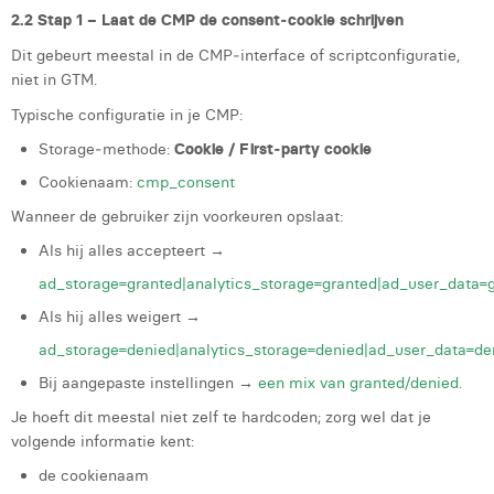
2.2 Stap 1 – Laat de CMP de consent‑cookie schrijven
Dit gebeurt meestal in de CMP‑interface of scriptconfiguratie,
niet in GTM.
Typische configuratie in je CMP:
Storage‑methode:
Cookie / First‑party cookie
Cookienaam:
cmp_consent
Wanneer de gebruiker zijn voorkeuren opslaat:
Als hij alles accepteert →
ad_storage=granted|analytics_storage=granted|ad_user_data=g
Als hij alles weigert →
ad_storage=denied|analytics_storage=denied|ad_user_data=de
Bij aangepaste instellingen →
een mix van granted/denied.
Je hoeft dit meestal niet zelf te hardcoden; zorg wel dat je
volgende informatie kent:
de cookienaam