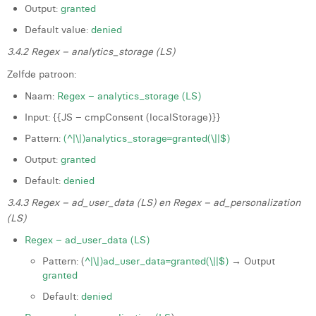
Output:
granted
Default value:
denied
3.4.2 Regex – analytics_storage (LS)
Zelfde patroon:
Naam:
Regex – analytics_storage (LS)
Input: {{JS – cmpConsent (localStorage)}}
Pattern:
(^|\|)analytics_storage=granted(\||$)
Output:
granted
Default:
denied
3.4.3 Regex – ad_user_data (LS) en Regex – ad_personalization
(LS)
Regex – ad_user_data (LS)
Pattern: (
^|\|)ad_user_data=granted(\||$)
→ Output
granted
Default:
denied