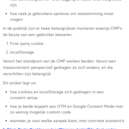
zijn
Laura Rooseleer
hoe vaak je gebruikers opnieuw om toestemming moet
Laura Verhelst
vragen
In de praktijk zijn er twee belangrijkste manieren waarop CMP’s
Lena Pignoloni
de keuze van een gebruiker bewaren:
Leonard Dierickx
First‑party cookie
localStorage
Linda Kraim
Vanuit het standpunt van de CMP werken beiden. Vanuit een
Lisa Protin
measurement-perspectief gedragen ze zich anders, en die
verschillen zijn belangrijk.
Lore Fierens
Dit artikel legt uit:
Lotte Vranckx
hoe cookies en localStorage zich gedragen in een
consent‑setup
Louis Nassogne
hoe je beide koppelt aan GTM en Google Consent Mode met
Lucas Taels
zo weinig mogelijk custom code
wanneer je voor welke aanpak kiest, met concrete scenario’s
Manon Houppertz