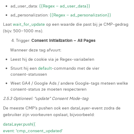
ad_user_data:
{{Regex – ad_user_data}}
ad_personalization:
{{Regex – ad_personalization}}
Laat
wait_for_update
op een waarde die past bij je CMP‑gedrag
(bijv. 500–1000 ms).
4. Trigger:
Consent Initialization – All Pages
Wanneer deze tag afvuurt:
Leest hij de cookie via je Regex‑variabelen
Stuurt hij een
default
‑commando met de vier
consent‑statussen
Weet GA4 / Google Ads / andere Google‑tags meteen welke
consent‑status ze moeten respecteren
2.5.3 Optioneel: “update” Consent Mode‑tag
De meeste CMP’s pushen ook een dataLayer‑event zodra de
gebruiker zijn voorkeuren opslaat, bijvoorbeeld:
dataLayer.push({
event: 'cmp_consent_updated'