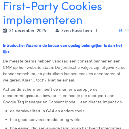
First‑Party Cookies
Digital Business Intern
Dhan Claes
implementeren
Diane Tremouroux
31 december, 2025
Sven Bosschem
Edouard Polet
Elio Civalleri
Introductie: Waarom de keuze van opslag belangrijker is dan het
lijkt
Eliott Pousset
De meeste teams hebben vandaag een consent banner en een
Floriane Defacqz
CMP op hun website staan. De juridische vakjes zijn afgevinkt, de
banner verschijnt, en gebruikers kunnen cookies accepteren of
Glenn Vanderlinden
weigeren. Klaar… toch? Niet helemaal.
Achter de schermen heeft de manier waarop je de
Hanne Van Loock
toestemmingsstatus bewaart – en hoe je die doorgeeft aan
Janne Beke
Google Tag Manager en Consent Mode – een directe impact op:
de datakwaliteit in GA4 en andere tools
Jonas Geiregat
hoe goed conversiemodellering werkt
Justine Cremer
hoe eenvoudig server‑side tagging en back‑end integraties