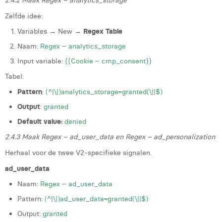
2.4.2 Maak Regex – analytics_storage
Zelfde idee:
Variables → New →
Regex Table
Naam:
Regex – analytics_storage
Input variable:
{{Cookie – cmp_consent}}
Tabel:
Pattern
:
(^|\|)analytics_storage=granted(\||$)
Output
:
granted
Default value:
denied
2.4.3 Maak Regex – ad_user_data en Regex – ad_personalization
Herhaal voor de twee V2‑specifieke signalen.
ad_user_data
Naam:
Regex – ad_user_data
Pattern:
(^|\|)ad_user_data=granted(\||$)
Output:
granted