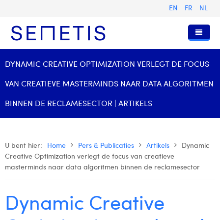
EN
FR
NL
Home
DYNAMIC CREATIVE OPTIMIZATION VERLEGT DE FOCUS
Diensten
VAN CREATIEVE MASTERMINDS NAAR DATA ALGORITMEN
Wie zijn wij
Digital Advertising
BINNEN DE RECLAMESECTOR | ARTIKELS
Pers & Publicaties
Digital Business Intelligence
Onze Geschiedenis
Klanten
Technologie
Het Team
Artikels
U bent hier:
Home
Pers & Publicaties
Artikels
Dynamic
Creative Optimization verlegt de focus van creatieve
Vacatures
Trainingen
Onze Waarden
Presentaties en Cases
Anouk Allegaert
masterminds naar data algoritmen binnen de reclamesector
Contact
Omnicom Media Group
Persberichten
Strategy Director
Arthur Collard
Dynamic Creative
Certificeringen
Digital Business Analyst
Camille Servais
Digital Business Consultant NL
Charlie Deschamps