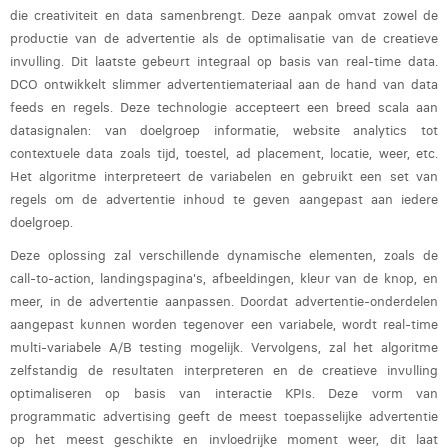
Margaux Marien
die creativiteit en data samenbrengt. Deze aanpak omvat zowel de
productie van de advertentie als de optimalisatie van de creatieve
Margaux Snakkers
invulling. Dit laatste gebeurt integraal op basis van real-time data.
DCO ontwikkelt slimmer advertentiemateriaal aan de hand van data
Mathias Segers
feeds en regels. Deze technologie accepteert een breed scala aan
datasignalen: van doelgroep informatie, website analytics tot
Matthias Langenaeker
contextuele data zoals tijd, toestel, ad placement, locatie, weer, etc.
Ninon Chevalier
Het algoritme interpreteert de variabelen en gebruikt een set van
regels om de advertentie inhoud te geven aangepast aan iedere
Olivia Lohest
doelgroep.
Pieter Maesmans
Deze oplossing zal verschillende dynamische elementen, zoals de
call-to-action, landingspagina's, afbeeldingen, kleur van de knop, en
Sebastiaan Reeskamp
meer, in de advertentie aanpassen. Doordat advertentie-onderdelen
aangepast kunnen worden tegenover een variabele, wordt real-time
Sven Bosschem
multi-variabele A/B testing mogelijk. Vervolgens, zal het algoritme
zelfstandig de resultaten interpreteren en de creatieve invulling
Thomas Kurevic
optimaliseren op basis van interactie KPIs. Deze vorm van
Thomas Riis
programmatic advertising geeft de meest toepasselijke advertentie
op het meest geschikte en invloedrijke moment weer, dit laat