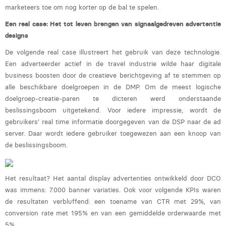
Victor Hayot
marketeers toe om nog korter op de bal te spelen.
William Rezette
Een real case: Het tot leven brengen van signaalgedreven advertentie
designs
Yaël Vanhoe
De volgende real case illustreert het gebruik van deze technologie.
Een adverteerder actief in de travel industrie wilde haar digitale
business boosten door de creatieve berichtgeving af te stemmen op
alle beschikbare doelgroepen in de DMP. Om de meest logische
doelgroep-creatie-paren te dicteren werd onderstaande
beslissingsboom uitgetekend. Voor iedere impressie, wordt de
gebruikers’ real time informatie doorgegeven van de DSP naar de ad
server. Daar wordt iedere gebruiker toegewezen aan een knoop van
de beslissingsboom.
Het resultaat? Het aantal display advertenties ontwikkeld door DCO
was immens: 7.000 banner variaties. Ook voor volgende KPIs waren
de resultaten verbluffend: een toename van CTR met 29%, van
conversion rate met 195% en van een gemiddelde orderwaarde met
5%.