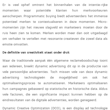
Er is veel ophef omtrent het binnenhalen van de intentie-rijke
Laura Rooseleer
momenten waar potentiële klanten hun merkvoorkeuren
Laura Verhelst
aanscherpen. Programmatic buying biedt adverteerders het immense
potentieel merken te contextualiseren in deze momenten. Micro-
Lena Pignoloni
momenten zijn het nieuwe slagveld en marketeers moeten door de
ruis heen zien te komen. Merken worden meer dan ooit uitgedaagd
Leonard Dierickx
om verhalen te vertellen met resonante creatieven die zowel data als
emotie omvatten.
Linda Kraim
De definitie van creativiteit staat onder druk
Lisa Protin
Waar de traditionele aanpak één algemene reclameboodschap toont
Lore Fierens
aan iedereen, breekt dynamic advertising dit op in de productie van
vele persoonlijke advertenties. Toch missen vele van deze dynamic
Lotte Vranckx
advertising technologieën de mogelijkheid om ook het
optimaliseringsproces te automatiseren. Marketeers optimaliseren
Louis Nassogne
hun campagnes gebaseerd op statistische en historische data. Aldus
Lucas Taels
vele factoren, die een significante impact kunnen hebben op de
eindresultaten van de digitale advertenties, worden genegeerd.
Manon Houppertz
Dynamic Creative Optimization (DCO), is een display ad technologie