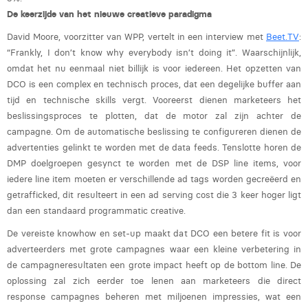
De keerzijde van het nieuwe creatieve paradigma
David Moore, voorzitter van WPP, vertelt in een interview met
Beet.TV
:
“Frankly, I don’t know why everybody isn’t doing it”. Waarschijnlijk,
omdat het nu eenmaal niet billijk is voor iedereen. Het opzetten van
DCO is een complex en technisch proces, dat een degelijke buffer aan
tijd en technische skills vergt. Vooreerst dienen marketeers het
beslissingsproces te plotten, dat de motor zal zijn achter de
campagne. Om de automatische beslissing te configureren dienen de
advertenties gelinkt te worden met de data feeds. Tenslotte horen de
DMP doelgroepen gesynct te worden met de DSP line items, voor
iedere line item moeten er verschillende ad tags worden gecreëerd en
getrafficked, dit resulteert in een ad serving cost die 3 keer hoger ligt
dan een standaard programmatic creative.
De vereiste knowhow en set-up maakt dat DCO een betere fit is voor
adverteerders met grote campagnes waar een kleine verbetering in
de campagneresultaten een grote impact heeft op de bottom line. De
oplossing zal zich eerder toe lenen aan marketeers die direct
response campagnes beheren met miljoenen impressies, wat een