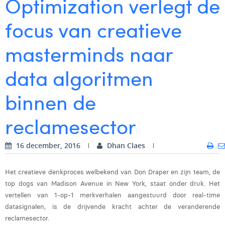
Optimization verlegt de
Digital Business Intern
Dhan Claes
focus van creatieve
Diane Tremouroux
masterminds naar
Edouard Polet
data algoritmen
Elio Civalleri
binnen de
Eliott Pousset
Floriane Defacqz
reclamesector
Glenn Vanderlinden
16 december, 2016
Dhan Claes
Hanne Van Loock
Het creatieve denkproces welbekend van Don Draper en zijn team, de
Janne Beke
top dogs van Madison Avenue in New York, staat onder druk. Het
vertellen van 1-op-1 merkverhalen aangestuurd door real-time
Jonas Geiregat
datasignalen, is de drijvende kracht achter de veranderende
Justine Cremer
reclamesector.